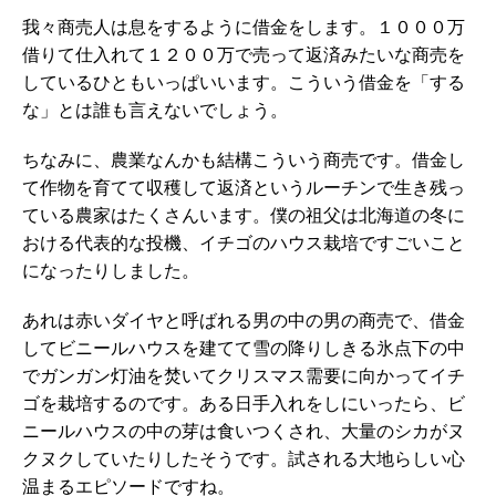
我々商売人は息をするように借金をします。１０００万
借りて仕入れて１２００万で売って返済みたいな商売を
しているひともいっぱいいます。こういう借金を「する
な」とは誰も言えないでしょう。
ちなみに、農業なんかも結構こういう商売です。借金し
て作物を育てて収穫して返済というルーチンで生き残っ
ている農家はたくさんいます。僕の祖父は北海道の冬に
おける代表的な投機、イチゴのハウス栽培ですごいこと
になったりしました。
あれは赤いダイヤと呼ばれる男の中の男の商売で、借金
してビニールハウスを建てて雪の降りしきる氷点下の中
でガンガン灯油を焚いてクリスマス需要に向かってイチ
ゴを栽培するのです。ある日手入れをしにいったら、ビ
ニールハウスの中の芽は食いつくされ、大量のシカがヌ
クヌクしていたりしたそうです。試される大地らしい心
温まるエピソードですね。