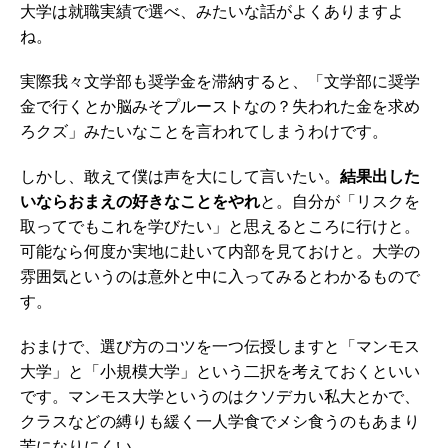
大学は就職実績で選べ、みたいな話がよくありますよ
ね。
実際我々文学部も奨学金を滞納すると、「文学部に奨学
金で行くとか脳みそプルーストなの？失われた金を求め
ろクズ」みたいなことを言われてしまうわけです。
しかし、敢えて僕は声を大にして言いたい。
結果出した
いならおまえの好きなことをやれ
と。自分が「リスクを
取ってでもこれを学びたい」と思えるところに行けと。
可能なら何度か実地に赴いて内部を見ておけと。大学の
雰囲気というのは意外と中に入ってみるとわかるもので
す。
おまけで、選び方のコツを一つ伝授しますと「マンモス
大学」と「小規模大学」という二択を考えておくといい
です。マンモス大学というのはクソデカい私大とかで、
クラスなどの縛りも緩く一人学食でメシ食うのもあまり
苦になりにくい。