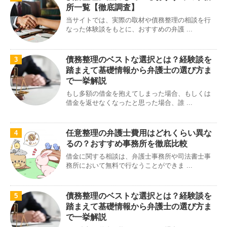
所一覧【徹底調査】
当サイトでは、実際の取材や債務整理の相談を行
なった体験談をもとに、おすすめの弁護 ...
債務整理のベストな選択とは？経験談を
3
踏まえて基礎情報から弁護士の選び方ま
で一挙解説
もし多額の借金を抱えてしまった場合、もしくは
借金を返せなくなったと思った場合、誰 ...
任意整理の弁護士費用はどれくらい異な
4
るの？おすすめ事務所を徹底比較
借金に関する相談は、弁護士事務所や司法書士事
務所において無料で行なうことができま ...
債務整理のベストな選択とは？経験談を
5
踏まえて基礎情報から弁護士の選び方ま
で一挙解説