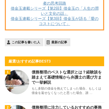
者の思考回路
借金玉連載シリーズ【第2回】借金玉の「人生の潤
いと文化の話」
借金玉連載シリーズ【第3回】借金玉が語る「愛の
コストについて」
この記事を書いた人
最新の記事
厳選!おすすめ記事BEST3
債務整理のベストな選択とは？経験談を
1
踏まえて基礎情報から弁護士の選び方ま
で一挙解説
もし多額の借金を抱えてしまった場合、もしくは
借金を返せなくなったと思った場合、誰 ...
債務整理に注力しているおすすめの事務
2