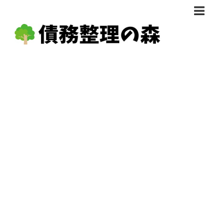
債務整理体験談
おすすめ
料金比較
任意整理料金比較
減額相談
自己破産・個人再生料金比較
専門家の選び方
過払い金料金比較
料金で選ぶ
運営会社情報
分割・後払い可で選ぶ
法律事務所の方へ
着手金無料で選ぶ
匿名借金相談
女性専門で選ぶ
24時間年中無休で選ぶ