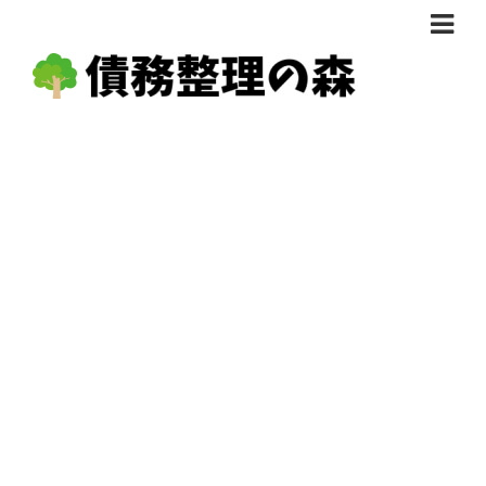
債務整理体験談
おすすめ
料金比較
任意整理料金比較
減額相談
自己破産・個人再生料金比較
専門家の選び方
過払い金料金比較
料金で選ぶ
運営会社情報
分割・後払い可で選ぶ
法律事務所の方へ
着手金無料で選ぶ
匿名借金相談
女性専門で選ぶ
24時間年中無休で選ぶ