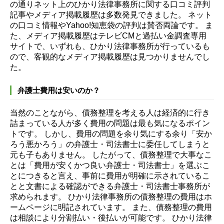
の通りネット上のひかり法律事務所に関する口コミ評判
記事やメディア掲載履歴は多数発見できました。
ネット
の口コミ情報やYahoo!知恵袋の評判は賛否両論です。
ま
た、メディア掲載履歴はテレビCMと過払い金調査専用
サイトで、いずれも、ひかり法律事務所が行っているも
ので、客観的なメディア掲載履歴は見つかりませんでし
た。
弁護士費用は安いのか？
当然のことながら、債務整理を考える人は経済的に行き
詰まっている人が多く費用の問題は最も気になるポイン
トです。
しかし、費用の問題を余り気にする余り「安か
ろう悪かろう」の弁護士・司法書士に委任してしまうと
元も子もありません。
したがって、債務整理で大事なこ
とは「費用が安くかつ良い弁護士・司法書士」を選ぶこ
とにつきると言え、事前に費用が明確に示されているこ
とと文書による確認ができる弁護士・司法書士事務所が
求められます。
ひかり法律事務所の債務整理の費用はホ
ームページに明記されています。
また、債務整理の費用
は相談により分割払い・後払いが可能です。
ひかり法律