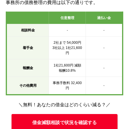
事務所の債務整理の費用は以下の通りです。
任意整理
過払い金
相談料金
-
-
2社まで 54,000円
着手金
3社以上 1社21,600
-
円
1社21,600円 減額
報酬金
-
報酬10.8%
事務手数料 32,400
その他費用
-
円
＼無料！あなたの借金はどのくらい減る？／
借金減額相談で状況を確認する