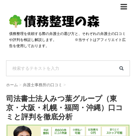
債務整理体験談
おすすめ
債務整理を依頼する際の弁護士の選び方と、それぞれの弁護士の口コミ
や評判を検証し解説します。 ※当サイトはアフィリエイト広
料金比較
告を使用しております。
任意整理料金比較
減額相談
自己破産・個人再生料金比較
専門家の選び方
過払い金料金比較
料金で選ぶ
運営会社情報
ホーム
>
弁護士事務所の口コミ
>
分割・後払い可で選ぶ
法律事務所の方へ
司法書士法人みつ葉グループ（東
着手金無料で選ぶ
匿名借金相談
京・大阪・札幌・福岡・沖縄）口コ
女性専門で選ぶ
ミと評判を徹底分析
24時間年中無休で選ぶ