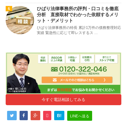
ひばり法律事務所の評判・口コミを徹底
6
分析 直接取材でわかった依頼するメリ
ット・デメリット
ひばり法律事務所の特長 累計1万件の債務整理対応
実績 緊急性に応じて即レスするス ...
今すぐ電話相談してみる
B!
LINEへ送る