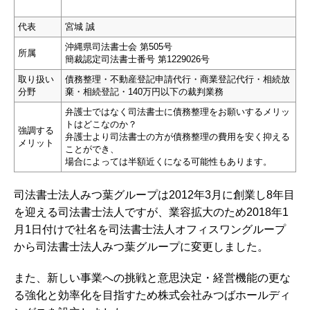
代表
宮城 誠
沖縄県司法書士会 第505号
所属
簡裁認定司法書士番号 第1229026号
取り扱い
債務整理・不動産登記申請代行・商業登記代行・相続放
分野
棄・相続登記・140万円以下の裁判業務
弁護士ではなく司法書士に債務整理をお願いするメリッ
トはどこなのか？
強調する
弁護士より司法書士の方が債務整理の費用を安く抑える
メリット
ことができ、
場合によっては半額近くになる可能性もあります。
司法書士法人みつ葉グループは2012年3月に創業し8年目
を迎える司法書士法人ですが、業容拡大のため2018年1
月1日付けで社名を司法書士法人オフィスワングループ
から司法書士法人みつ葉グループに変更しました。
また、新しい事業への挑戦と意思決定・経営機能の更な
る強化と効率化を目指すため株式会社みつばホールディ