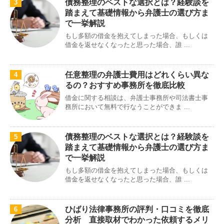
債務整理のベストな選択とは？経験談を
3
踏まえて基礎情報から弁護士の選び方ま
で一挙解説
もし多額の借金を抱えてしまった場合、もしくは
借金を返せなくなったと思った場合、誰 ...
任意整理の弁護士費用はどれくらい異な
4
るの？おすすめ事務所を徹底比較
借金に関する相談は、弁護士事務所や司法書士事
務所において無料で行なうことができま ...
債務整理のベストな選択とは？経験談を
5
踏まえて基礎情報から弁護士の選び方ま
で一挙解説
もし多額の借金を抱えてしまった場合、もしくは
借金を返せなくなったと思った場合、誰 ...
ひばり法律事務所の評判・口コミを徹底
6
分析 直接取材でわかった依頼するメリ