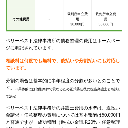
場
裁判所申立費
裁判所申立費
その他費用
-
用
用
30,000円
30,000円
ベリーベスト法律事務所の債務整理の費用はホームペー
ジに明記されています。
相談料は何度でも無料で、後払いや分割払いにも対応し
ています。
分割の場合は基本的に半年程度の分割が多いとのことで
す。
※具体的には個別案件で異なるため正式委任後に担当弁護士と相談し
て決定
ベリーベスト法律事務所の弁護士費用の水準は、
過払い
金請求・任意整理の費用については基本報酬は50,000円
と普通ですが、成功報酬（過払い金請求20%・任意整理