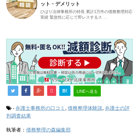
ット・デメリット
ひばり法律事務所の特長 累計1万件の債務整理対応
実績 緊急性に応じて即レスするス ...
B!
LINEへ送る
-
弁護士事務所の口コミ
,
債務整理体験談
,
弁護士の評
判調査結果
執筆者：
債務整理の森編集部