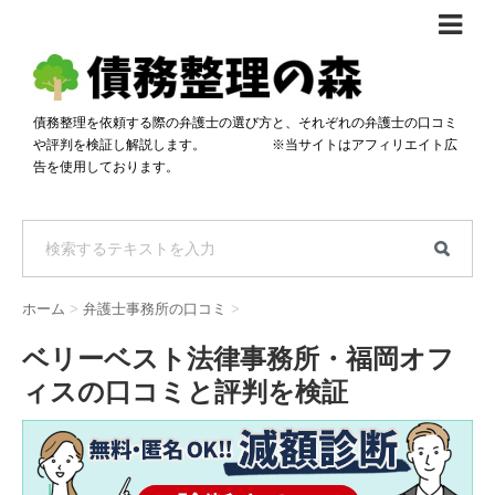
債務整理体験談
おすすめ
債務整理を依頼する際の弁護士の選び方と、それぞれの弁護士の口コミ
や評判を検証し解説します。 ※当サイトはアフィリエイト広
料金比較
告を使用しております。
任意整理料金比較
減額相談
自己破産・個人再生料金比較
専門家の選び方
過払い金料金比較
料金で選ぶ
運営会社情報
ホーム
>
弁護士事務所の口コミ
>
分割・後払い可で選ぶ
法律事務所の方へ
ベリーベスト法律事務所・福岡オフ
着手金無料で選ぶ
匿名借金相談
ィスの口コミと評判を検証
女性専門で選ぶ
24時間年中無休で選ぶ