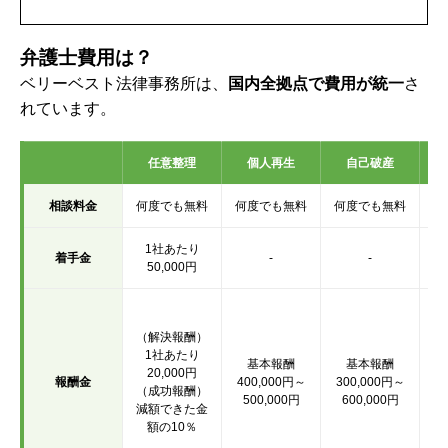
弁護士費用は？
ベリーベスト法律事務所は、
国内全拠点で費用が統一
さ
れています。
任意整理
個人再生
自己破産
相談料金
何度でも無料
何度でも無料
何度でも無料
何
1社あたり
着手金
-
-
50,000円
（
（解決報酬）
1社あたり
基本報酬
基本報酬
（
20,000円
報酬金
400,000円～
300,000円～
取
（成功報酬）
500,000円
600,000円
減額できた金
額の10％
（