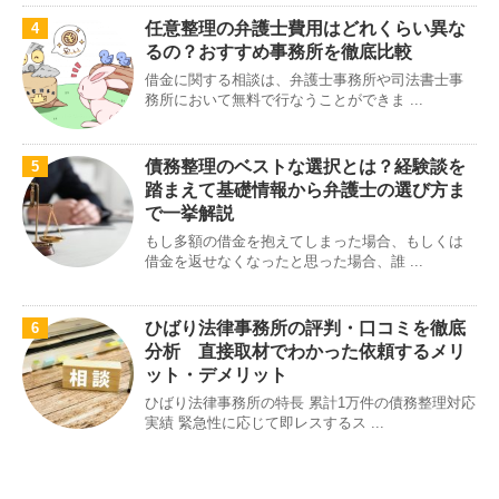
任意整理の弁護士費用はどれくらい異な
4
るの？おすすめ事務所を徹底比較
借金に関する相談は、弁護士事務所や司法書士事
務所において無料で行なうことができま ...
債務整理のベストな選択とは？経験談を
5
踏まえて基礎情報から弁護士の選び方ま
で一挙解説
もし多額の借金を抱えてしまった場合、もしくは
借金を返せなくなったと思った場合、誰 ...
ひばり法律事務所の評判・口コミを徹底
6
分析 直接取材でわかった依頼するメリ
ット・デメリット
ひばり法律事務所の特長 累計1万件の債務整理対応
実績 緊急性に応じて即レスするス ...