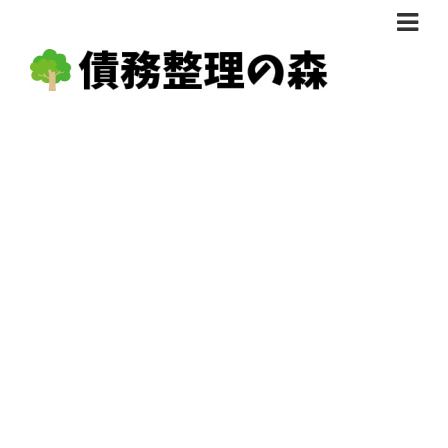
債務整理体験談
おすすめ
料金比較
任意整理料金比較
減額相談
自己破産・個人再生料金比較
専門家の選び方
過払い金料金比較
料金で選ぶ
運営会社情報
分割・後払い可で選ぶ
法律事務所の方へ
着手金無料で選ぶ
匿名借金相談
女性専門で選ぶ
24時間年中無休で選ぶ