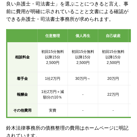
良い弁護士・司法書士」を選ぶことにつきると言え、事
前に費用が明確に示されていることと文書による確認が
できる弁護士・司法書士事務所が求められます。
任意整理
個人再生
自己破産
初
初回15分無料
初回15分無料
初回15分無料
相談料金
以降15分
以降15分
以降15分
2,500円
2,500円
2,500円
着手金
1社2万円
30万円～
20万円
1社2万円＋減
報酬金
-
22万円
額分の10％
その他費用
実費
-
-
鈴木法律事務所の債務整理の費用はホームページに明記
されています。