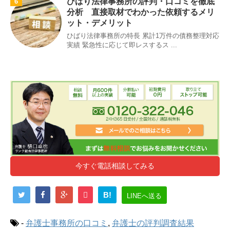
ひばり法律事務所の評判・口コミを徹底
6
分析 直接取材でわかった依頼するメリ
ット・デメリット
ひばり法律事務所の特長 累計1万件の債務整理対応
実績 緊急性に応じて即レスするス ...
今すぐ電話相談してみる
B!
LINEへ送る
-
弁護士事務所の口コミ
,
弁護士の評判調査結果