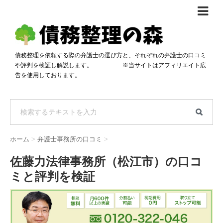
債務整理体験談
おすすめ
債務整理を依頼する際の弁護士の選び方と、それぞれの弁護士の口コミ
や評判を検証し解説します。 ※当サイトはアフィリエイト広
料金比較
告を使用しております。
任意整理料金比較
減額相談
自己破産・個人再生料金比較
専門家の選び方
過払い金料金比較
料金で選ぶ
運営会社情報
ホーム
>
弁護士事務所の口コミ
>
分割・後払い可で選ぶ
法律事務所の方へ
佐藤力法律事務所（松江市）の口コ
着手金無料で選ぶ
匿名借金相談
ミと評判を検証
女性専門で選ぶ
24時間年中無休で選ぶ