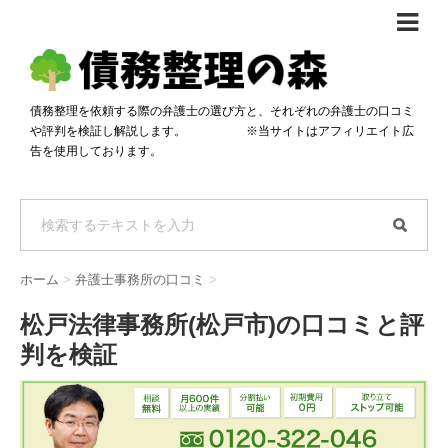
債務整理体験談
おすすめ
債務整理を依頼する際の弁護士の選び方と、それぞれの弁護士の口コミ
や評判を検証し解説します。 ※当サイトはアフィリエイト広
料金比較
告を使用しております。
任意整理料金比較
減額相談
自己破産・個人再生料金比較
専門家の選び方
過払い金料金比較
料金で選ぶ
運営会社情報
ホーム
>
弁護士事務所の口コミ
>
分割・後払い可で選ぶ
法律事務所の方へ
松戸法律事務所(松戸市)の口コミと評
着手金無料で選ぶ
匿名借金相談
判を検証
女性専門で選ぶ
24時間年中無休で選ぶ