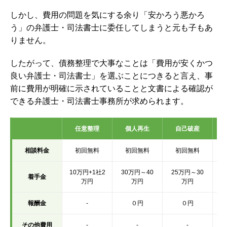
しかし、費用の問題を気にする余り「安かろう悪かろ
う」の弁護士・司法書士に委任してしまうと元も子もあ
りません。
したがって、債務整理で大事なことは「費用が安くかつ
良い弁護士・司法書士」を選ぶことにつきると言え、事
前に費用が明確に示されていることと文書による確認が
できる弁護士・司法書士事務所が求められます。
任意整理
個人再生
自己破産
相談料金
初回無料
初回無料
初回無料
10万円+1社2
30万円～40
25万円～30
着手金
万円
万円
万円
報酬金
-
０円
０円
その他費用
-
-
-