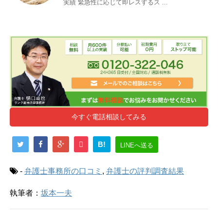
実績 緊急性に応じて即レスするス ...
今すぐ電話相談してみる
B!
LINEへ送る
-
弁護士事務所の口コミ
,
弁護士の評判調査結果
執筆者：
坂本一夫