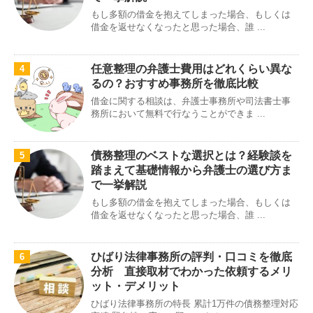
もし多額の借金を抱えてしまった場合、もしくは
借金を返せなくなったと思った場合、誰 ...
任意整理の弁護士費用はどれくらい異な
4
るの？おすすめ事務所を徹底比較
借金に関する相談は、弁護士事務所や司法書士事
務所において無料で行なうことができま ...
債務整理のベストな選択とは？経験談を
5
踏まえて基礎情報から弁護士の選び方ま
で一挙解説
もし多額の借金を抱えてしまった場合、もしくは
借金を返せなくなったと思った場合、誰 ...
ひばり法律事務所の評判・口コミを徹底
6
分析 直接取材でわかった依頼するメリ
ット・デメリット
ひばり法律事務所の特長 累計1万件の債務整理対応