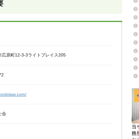
要
広原町12-3-3ライトプレイス205
72
kondolaw.com/
士会
当
務