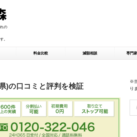
れの
す。
す。
料金比較
減額相談
専門
※
県)の口コミと評判を検証
り