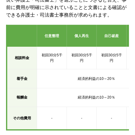
前に費用が明確に示されていることと文書による確認が
できる弁護士・司法書士事務所が求められます。
任意整理
個人再生
自己破産
初回30分5千
初回30分5千
初回30分5千
初
相談料金
円
円
円
着手金
経済的利益の10～20％
報酬金
経済的利益の10～20％
その他費用
-
-
-