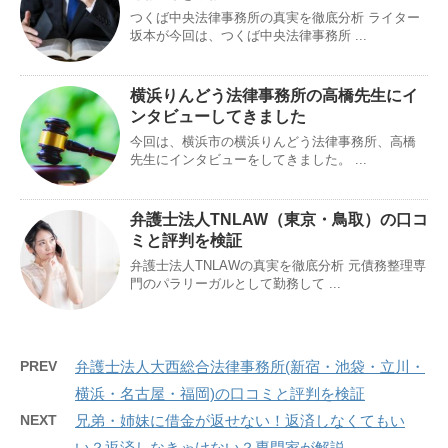
つくば中央法律事務所の真実を徹底分析 ライター
坂本が今回は、つくば中央法律事務所 ...
横浜りんどう法律事務所の高橋先生にイ
ンタビューしてきました
今回は、横浜市の横浜りんどう法律事務所、高橋
先生にインタビューをしてきました。 ...
弁護士法人TNLAW（東京・鳥取）の口コ
ミと評判を検証
弁護士法人TNLAWの真実を徹底分析 元債務整理専
門のパラリーガルとして勤務して ...
PREV
弁護士法人大西総合法律事務所(新宿・池袋・立川・
横浜・名古屋・福岡)の口コミと評判を検証
NEXT
兄弟・姉妹に借金が返せない！返済しなくてもい
い？返済しなきゃけない？専門家が解説