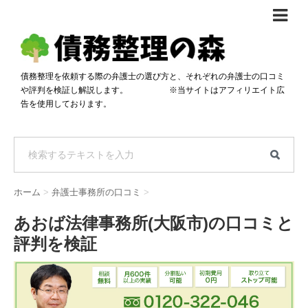
債務整理体験談
おすすめ
債務整理を依頼する際の弁護士の選び方と、それぞれの弁護士の口コミ
や評判を検証し解説します。 ※当サイトはアフィリエイト広
料金比較
告を使用しております。
任意整理料金比較
減額相談
自己破産・個人再生料金比較
専門家の選び方
過払い金料金比較
料金で選ぶ
運営会社情報
ホーム
>
弁護士事務所の口コミ
>
分割・後払い可で選ぶ
法律事務所の方へ
あおば法律事務所(大阪市)の口コミと
着手金無料で選ぶ
匿名借金相談
評判を検証
女性専門で選ぶ
24時間年中無休で選ぶ