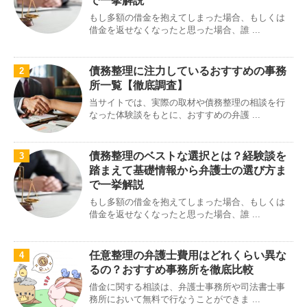
で一挙解説
もし多額の借金を抱えてしまった場合、もしくは
借金を返せなくなったと思った場合、誰 ...
債務整理に注力しているおすすめの事務
2
所一覧【徹底調査】
当サイトでは、実際の取材や債務整理の相談を行
なった体験談をもとに、おすすめの弁護 ...
債務整理のベストな選択とは？経験談を
3
踏まえて基礎情報から弁護士の選び方ま
で一挙解説
もし多額の借金を抱えてしまった場合、もしくは
借金を返せなくなったと思った場合、誰 ...
任意整理の弁護士費用はどれくらい異な
4
るの？おすすめ事務所を徹底比較
借金に関する相談は、弁護士事務所や司法書士事
務所において無料で行なうことができま ...