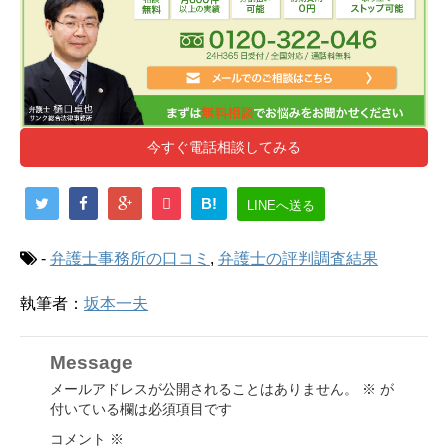
今すぐ電話相談してみる
B!
LINEへ送る
-
弁護士事務所の口コミ
,
弁護士の評判調査結果
執筆者：
坂本一夫
Message
メールアドレスが公開されることはありません。
※
が
付いている欄は必須項目です
コメント
※