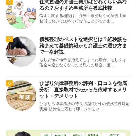
任意整理の弁護士費用はどれくらい異な
4
るの？おすすめ事務所を徹底比較
借金に関する相談は、弁護士事務所や司法書士事
務所において無料で行なうことができま ...
債務整理のベストな選択とは？経験談を
5
踏まえて基礎情報から弁護士の選び方ま
で一挙解説
もし多額の借金を抱えてしまった場合、もしくは
借金を返せなくなったと思った場合、誰 ...
ひばり法律事務所の評判・口コミを徹底
6
分析 直接取材でわかった依頼するメリ
ット・デメリット
ひばり法律事務所の特長 累計1万件の債務整理対応
実績 緊急性に応じて即レスするス ...