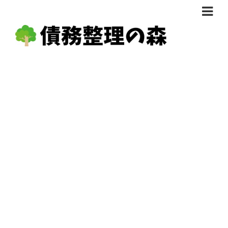
債務整理体験談
おすすめ
料金比較
任意整理料金比較
減額相談
自己破産・個人再生料金比較
専門家の選び方
過払い金料金比較
料金で選ぶ
運営会社情報
分割・後払い可で選ぶ
法律事務所の方へ
着手金無料で選ぶ
匿名借金相談
女性専門で選ぶ
24時間年中無休で選ぶ