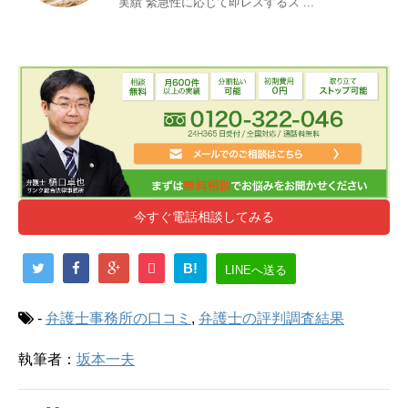
実績 緊急性に応じて即レスするス ...
今すぐ電話相談してみる
B!
LINEへ送る
-
弁護士事務所の口コミ
,
弁護士の評判調査結果
執筆者：
坂本一夫