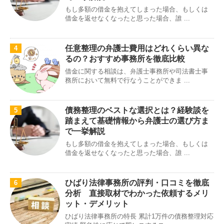
もし多額の借金を抱えてしまった場合、もしくは
借金を返せなくなったと思った場合、誰 ...
任意整理の弁護士費用はどれくらい異な
4
るの？おすすめ事務所を徹底比較
借金に関する相談は、弁護士事務所や司法書士事
務所において無料で行なうことができま ...
債務整理のベストな選択とは？経験談を
5
踏まえて基礎情報から弁護士の選び方ま
で一挙解説
もし多額の借金を抱えてしまった場合、もしくは
借金を返せなくなったと思った場合、誰 ...
ひばり法律事務所の評判・口コミを徹底
6
分析 直接取材でわかった依頼するメリ
ット・デメリット
ひばり法律事務所の特長 累計1万件の債務整理対応