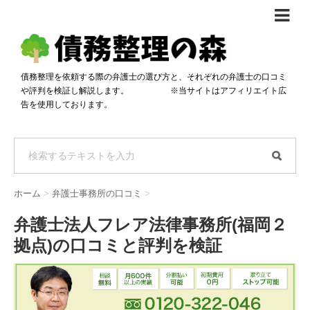
債務整理体験談
おすすめ
債務整理を依頼する際の弁護士の選び方と、それぞれの弁護士の口コミ
や評判を検証し解説します。 ※当サイトはアフィリエイト広
料金比較
告を使用しております。
任意整理料金比較
減額相談
自己破産・個人再生料金比較
専門家の選び方
過払い金料金比較
料金で選ぶ
運営会社情報
ホーム
>
弁護士事務所の口コミ
>
分割・後払い可で選ぶ
法律事務所の方へ
弁護士法人フレア法律事務所(福岡２
着手金無料で選ぶ
匿名借金相談
拠点)の口コミと評判を検証
女性専門で選ぶ
24時間年中無休で選ぶ