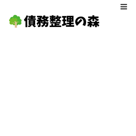
債務整理体験談
おすすめ
料金比較
任意整理料金比較
減額相談
自己破産・個人再生料金比較
専門家の選び方
過払い金料金比較
料金で選ぶ
運営会社情報
分割・後払い可で選ぶ
法律事務所の方へ
着手金無料で選ぶ
匿名借金相談
女性専門で選ぶ
24時間年中無休で選ぶ