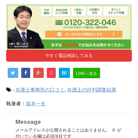
今すぐ電話相談してみる
B!
LINEへ送る
-
弁護士事務所の口コミ
,
弁護士の評判調査結果
執筆者：
坂本一夫
Message
メールアドレスが公開されることはありません。
※
が
付いている欄は必須項目です