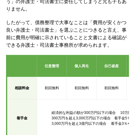
う」の弁護士・司法書士に委任してしまうと元も子もあ
りません。
したがって、債務整理で大事なことは「費用が安くかつ
良い弁護士・司法書士」を選ぶことにつきると言え、事
前に費用が明確に示されていることと文書による確認が
できる弁護士・司法書士事務所が求められます。
任意整理
個人再生
自己破産
相談料金
初回無料
初回無料
初回無料
経済的な利益の額が300万円以下の場合 10万円～
着手金
300万円を超え3,000万円以下の場合
着手金5％+
3,000万円を超え3億円以下の場合
着手金3％+69