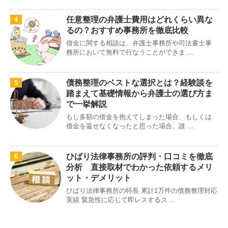
任意整理の弁護士費用はどれくらい異な
4
るの？おすすめ事務所を徹底比較
借金に関する相談は、弁護士事務所や司法書士事
務所において無料で行なうことができま ...
債務整理のベストな選択とは？経験談を
5
踏まえて基礎情報から弁護士の選び方ま
で一挙解説
もし多額の借金を抱えてしまった場合、もしくは
借金を返せなくなったと思った場合、誰 ...
ひばり法律事務所の評判・口コミを徹底
6
分析 直接取材でわかった依頼するメリ
ット・デメリット
ひばり法律事務所の特長 累計1万件の債務整理対応
実績 緊急性に応じて即レスするス ...