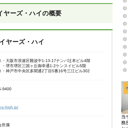
イヤーズ・ハイの概要
イヤーズ・ハイ
・大阪市浪速区難波中1-13-17ナンバ辻本ビル4階
 ・堺市堺区三国ヶ丘御幸通1-2ケンスイビル5階
・神戸市中央区多聞通2丁目5番16号三江ビル302
-9400
rs-high.jp/
当
務
会所属