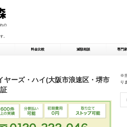
れの
す。
す。
料金比較
減額相談
専門
※
イヤーズ・ハイ(大阪市浪速区・堺市
り
検証