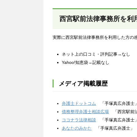
西宮駅前法律事務所を
利
実際に西宮駅前法律事務所を利用した方の
ネット上の口コミ・評判記事→なし
Yahoo!知恵袋→記載なし
メディア掲載履歴
弁護士ドットコム
「手塚真広弁護士
債務整理弁護士相談広場
「西宮駅前法
ココナラ法律相談
「手塚真広弁護士
あなたのみかた
「手塚真広弁護士」