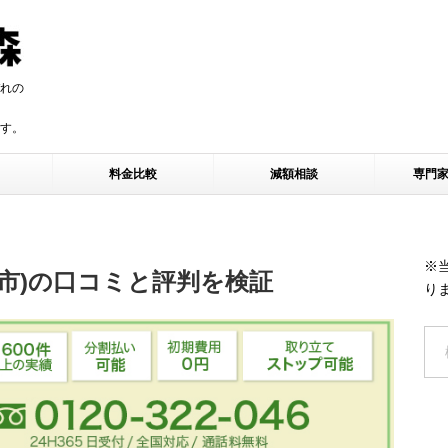
れの
す。
す。
料金比較
減額相談
専門
※
市)の口コミと評判を検証
り