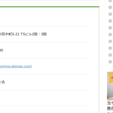
田中町5-21 TSビル2階・3階
80
hinomiya-ekimae.com/
士会
当
務