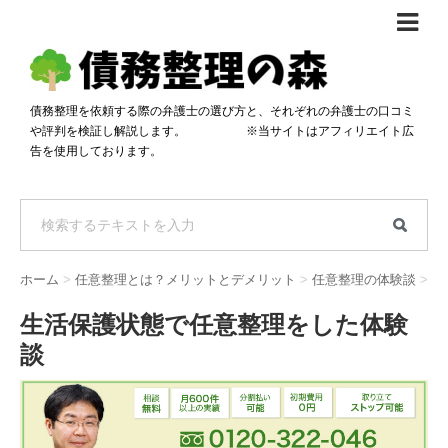
債務整理体験談
おすすめ
債務整理を依頼する際の弁護士の選び方と、それぞれの弁護士の口コミ
や評判を検証し解説します。 ※当サイトはアフィリエイト広
料金比較
告を使用しております。
任意整理料金比較
減額相談
自己破産・個人再生料金比較
専門家の選び方
過払い金料金比較
料金で選ぶ
運営会社情報
ホーム
>
任意整理とは？メリットとデメリット
>
任意整理の体験談
>
分割・後払い可で選ぶ
法律事務所の方へ
生活保護状態で任意整理をした体験
着手金無料で選ぶ
匿名借金相談
談
女性専門で選ぶ
24時間年中無休で選ぶ