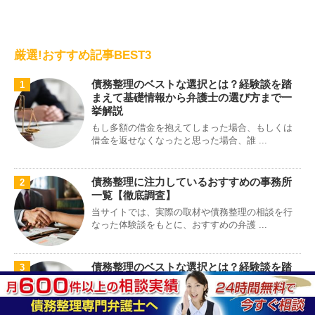
厳選!おすすめ記事BEST3
債務整理のベストな選択とは？経験談を踏
1
まえて基礎情報から弁護士の選び方まで一
挙解説
もし多額の借金を抱えてしまった場合、もしくは
借金を返せなくなったと思った場合、誰 ...
債務整理に注力しているおすすめの事務所
2
一覧【徹底調査】
当サイトでは、実際の取材や債務整理の相談を行
なった体験談をもとに、おすすめの弁護 ...
債務整理のベストな選択とは？経験談を踏
3
まえて基礎情報から弁護士の選び方まで一
挙解説
もし多額の借金を抱えてしまった場合、もしくは