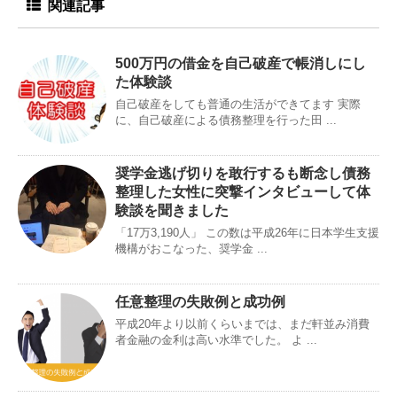
関連記事
500万円の借金を自己破産で帳消しにし
た体験談
自己破産をしても普通の生活ができてます 実際
に、自己破産による債務整理を行った田 ...
奨学金逃げ切りを敢行するも断念し債務
整理した女性に突撃インタビューして体
験談を聞きました
「17万3,190人」 この数は平成26年に日本学生支援
機構がおこなった、奨学金 ...
任意整理の失敗例と成功例
平成20年より以前くらいまでは、まだ軒並み消費
者金融の金利は高い水準でした。 よ ...