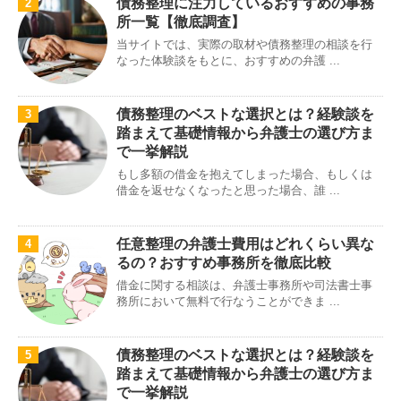
債務整理に注力しているおすすめの事務
2
所一覧【徹底調査】
当サイトでは、実際の取材や債務整理の相談を行
なった体験談をもとに、おすすめの弁護 ...
債務整理のベストな選択とは？経験談を
3
踏まえて基礎情報から弁護士の選び方ま
で一挙解説
もし多額の借金を抱えてしまった場合、もしくは
借金を返せなくなったと思った場合、誰 ...
任意整理の弁護士費用はどれくらい異な
4
るの？おすすめ事務所を徹底比較
借金に関する相談は、弁護士事務所や司法書士事
務所において無料で行なうことができま ...
債務整理のベストな選択とは？経験談を
5
踏まえて基礎情報から弁護士の選び方ま
で一挙解説