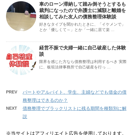
車のローン滞納して踏み倒そうとするも
裁判になったので弁護士に減額と離婚を
相談してみた友人の債務整理体験談
好きなタイプを聞かれたときに、「イケメンで」
とか「優しくて～」とか「一緒に居て楽 ...
経営不振で夫婦一緒に自己破産した体験
談
限界を感じた方なら債務整理は利用するべき 実際
に、板垣法律事務所で自己破産を行っ ...
PREV
パートやアルバイト、学生、主婦などでも借金の債
務整理はできるのか？
NEXT
債務整理でブラックリストに残る期間を種類別に解
説
※当サイトはアフィリエイト広告を使用しております。