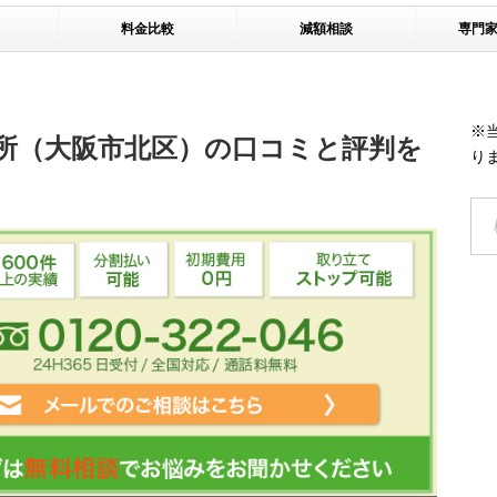
料金比較
減額相談
専門
※
所（大阪市北区）の口コミと評判を
り