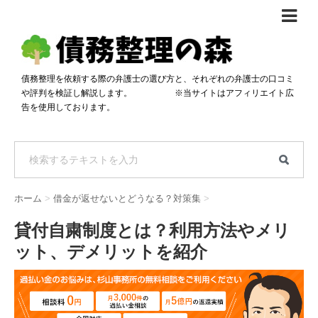
債務整理体験談
おすすめ
債務整理を依頼する際の弁護士の選び方と、それぞれの弁護士の口コミ
や評判を検証し解説します。 ※当サイトはアフィリエイト広
料金比較
告を使用しております。
任意整理料金比較
減額相談
自己破産・個人再生料金比較
専門家の選び方
過払い金料金比較
料金で選ぶ
運営会社情報
ホーム
>
借金が返せないとどうなる？対策集
>
分割・後払い可で選ぶ
法律事務所の方へ
貸付自粛制度とは？利用方法やメリ
着手金無料で選ぶ
匿名借金相談
ット、デメリットを紹介
女性専門で選ぶ
24時間年中無休で選ぶ