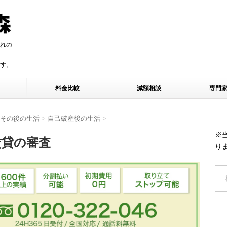
れの
す。
す。
料金比較
減額相談
専門
その後の生活
>
自己破産後の生活
>
※
賃貸の審査
り