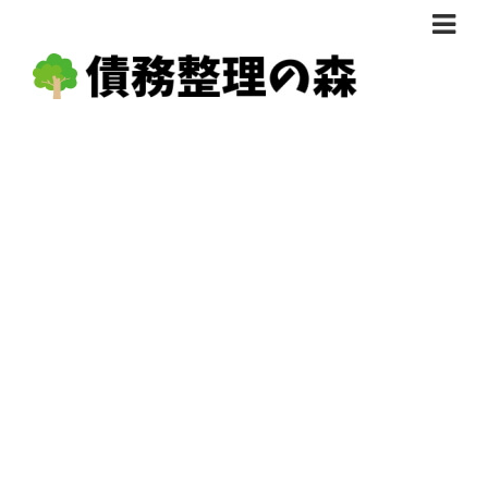
債務整理体験談
おすすめ
料金比較
任意整理料金比較
減額相談
自己破産・個人再生料金比較
専門家の選び方
過払い金料金比較
料金で選ぶ
運営会社情報
分割・後払い可で選ぶ
法律事務所の方へ
着手金無料で選ぶ
匿名借金相談
女性専門で選ぶ
24時間年中無休で選ぶ