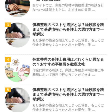
当サイトでは、実際の取材や債務整理の相談を行
なった体験談をもとに、おすすめの弁護 ...
債務整理のベストな選択とは？経験談を踏
3
まえて基礎情報から弁護士の選び方まで一
挙解説
もし多額の借金を抱えてしまった場合、もしくは
借金を返せなくなったと思った場合、誰 ...
任意整理の弁護士費用はどれくらい異なる
4
の？おすすめ事務所を徹底比較
借金に関する相談は、弁護士事務所や司法書士事
務所において無料で行なうことができま ...
債務整理のベストな選択とは？経験談を踏
5
まえて基礎情報から弁護士の選び方まで一
挙解説
もし多額の借金を抱えてしまった場合、もしくは
借金を返せなくなったと思った場合、誰 ...