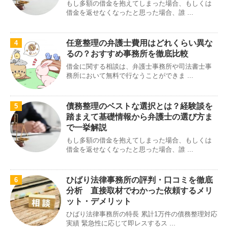
もし多額の借金を抱えてしまった場合、もしくは
借金を返せなくなったと思った場合、誰 ...
任意整理の弁護士費用はどれくらい異な
4
るの？おすすめ事務所を徹底比較
借金に関する相談は、弁護士事務所や司法書士事
務所において無料で行なうことができま ...
債務整理のベストな選択とは？経験談を
5
踏まえて基礎情報から弁護士の選び方ま
で一挙解説
もし多額の借金を抱えてしまった場合、もしくは
借金を返せなくなったと思った場合、誰 ...
ひばり法律事務所の評判・口コミを徹底
6
分析 直接取材でわかった依頼するメリ
ット・デメリット
ひばり法律事務所の特長 累計1万件の債務整理対応
実績 緊急性に応じて即レスするス ...