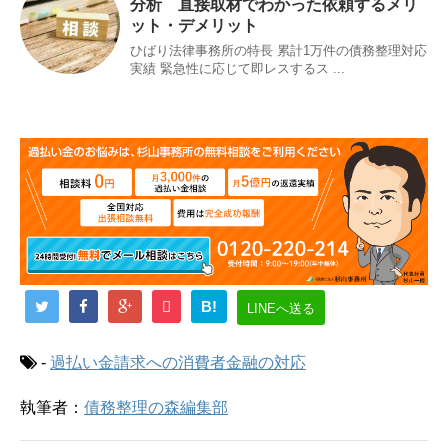
分析 直接取材でわかった依頼するメリ
ット・デメリット
ひばり法律事務所の特長 累計1万件の債務整理対応
実績 緊急性に応じて即レスするス ...
B!
LINEへ送る
-
過払い金請求への消費者金融の対応
執筆者：
債務整理の森編集部