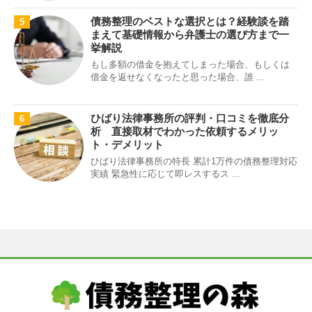
債務整理のベストな選択とは？経験談を踏
5
まえて基礎情報から弁護士の選び方まで一
挙解説
もし多額の借金を抱えてしまった場合、もしくは
借金を返せなくなったと思った場合、誰 ...
ひばり法律事務所の評判・口コミを徹底分
6
析 直接取材でわかった依頼するメリッ
ト・デメリット
ひばり法律事務所の特長 累計1万件の債務整理対応
実績 緊急性に応じて即レスするス ...