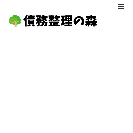
債務整理体験談
おすすめ
料金比較
任意整理料金比較
減額相談
自己破産・個人再生料金比較
専門家の選び方
過払い金料金比較
料金で選ぶ
運営会社情報
分割・後払い可で選ぶ
法律事務所の方へ
着手金無料で選ぶ
匿名借金相談
女性専門で選ぶ
24時間年中無休で選ぶ