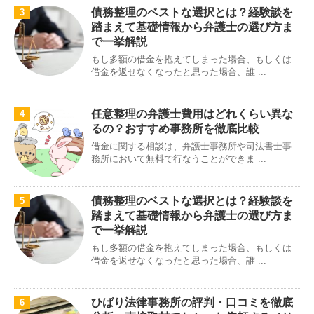
債務整理のベストな選択とは？経験談を
3
踏まえて基礎情報から弁護士の選び方ま
で一挙解説
もし多額の借金を抱えてしまった場合、もしくは
借金を返せなくなったと思った場合、誰 ...
任意整理の弁護士費用はどれくらい異な
4
るの？おすすめ事務所を徹底比較
借金に関する相談は、弁護士事務所や司法書士事
務所において無料で行なうことができま ...
債務整理のベストな選択とは？経験談を
5
踏まえて基礎情報から弁護士の選び方ま
で一挙解説
もし多額の借金を抱えてしまった場合、もしくは
借金を返せなくなったと思った場合、誰 ...
ひばり法律事務所の評判・口コミを徹底
6