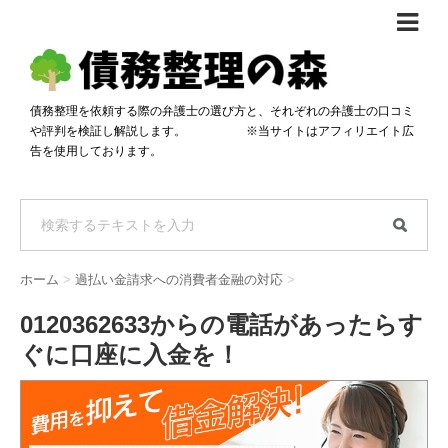
債務整理体験談
おすすめ
債務整理を依頼する際の弁護士の選び方と、それぞれの弁護士の口コミ
や評判を検証し解説します。 ※当サイトはアフィリエイト広
料金比較
告を使用しております。
任意整理料金比較
減額相談
自己破産・個人再生料金比較
専門家の選び方
過払い金料金比較
料金で選ぶ
運営会社情報
ホーム
>
過払い金請求への消費者金融の対応
>
分割・後払い可で選ぶ
法律事務所の方へ
0120362633からの電話があったらす
着手金無料で選ぶ
匿名借金相談
ぐに口座に入金を！
女性専門で選ぶ
24時間年中無休で選ぶ