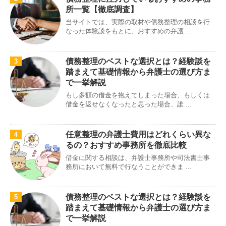
所一覧【徹底調査】
当サイトでは、実際の取材や債務整理の相談を行
なった体験談をもとに、おすすめの弁護 ...
債務整理のベストな選択とは？経験談を
3
踏まえて基礎情報から弁護士の選び方ま
で一挙解説
もし多額の借金を抱えてしまった場合、もしくは
借金を返せなくなったと思った場合、誰 ...
任意整理の弁護士費用はどれくらい異な
4
るの？おすすめ事務所を徹底比較
借金に関する相談は、弁護士事務所や司法書士事
務所において無料で行なうことができま ...
債務整理のベストな選択とは？経験談を
5
踏まえて基礎情報から弁護士の選び方ま
で一挙解説