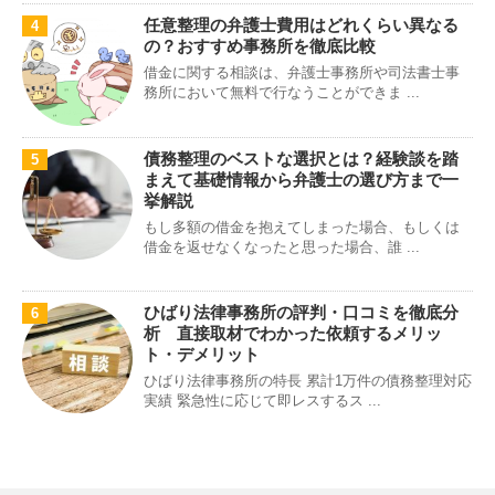
任意整理の弁護士費用はどれくらい異なる
4
の？おすすめ事務所を徹底比較
借金に関する相談は、弁護士事務所や司法書士事
務所において無料で行なうことができま ...
債務整理のベストな選択とは？経験談を踏
5
まえて基礎情報から弁護士の選び方まで一
挙解説
もし多額の借金を抱えてしまった場合、もしくは
借金を返せなくなったと思った場合、誰 ...
ひばり法律事務所の評判・口コミを徹底分
6
析 直接取材でわかった依頼するメリッ
ト・デメリット
ひばり法律事務所の特長 累計1万件の債務整理対応
実績 緊急性に応じて即レスするス ...