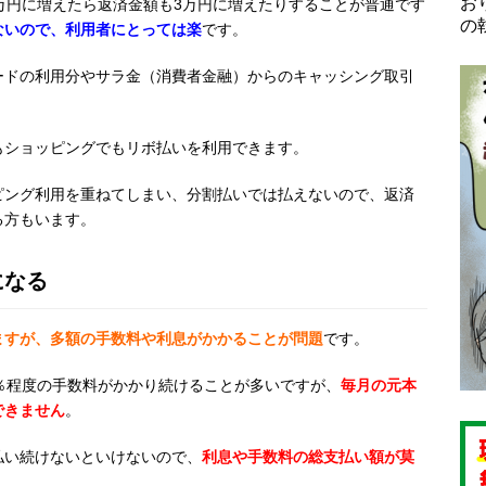
お
万円に増えたら返済金額も
3
万円に増えたりすることが普通です
の
ないので、利用者にとっては楽
です。
ードの利用分やサラ金（消費者金融）からのキャッシング取引
もショッピングでもリボ払いを利用できます。
ピング利用を重ねてしまい、分割払いでは払えないので、返済
る方もいます。
になる
ますが、多額の手数料や利息がかかることが問題
です。
％程度の手数料がかかり続けることが多いですが、
毎月の元本
できません
。
払い続けないといけないので、
利息や手数料の総支払い額が莫