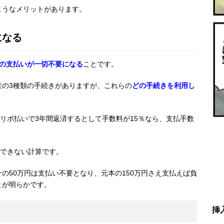
ようなメリットがあります。
になる
の支払いが一切不要になる
ことです。
産の
3
種類の手続きがありますが、これらの
どの手続きを利用し
リボ払いで
3
年間返済するとして手数料が
15
％なら、支払手数
できない計算です。
その
50
万円は支払い不要となり、元本の
150
万円さえ支払えば負
とが明らかです。
挿