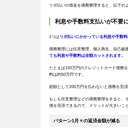
リボ払いの借金を債務整理すると、以下の
利息や手数料支払いが不要
1
つは
リボ払いにかかっている利息や手数料
債務整理には任意整理、個人再生、自己破
ても利息や手数料は全額カットされます。
たとえば
150
万円のクレジットカード債務を
料は約
50
万円です。
総額として
200
万円を払わないと債務を完済
もしも任意整理などの債務整理をすると、
債を完済できるので、メリットが大きいこ
パターン1月々の返済金額が減る