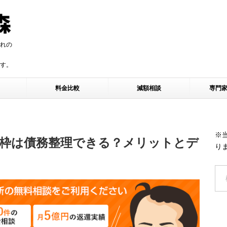
れの
す。
す。
料金比較
減額相談
専門
※
枠は債務整理できる？メリットとデ
り