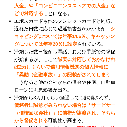
入金」や「コンビニエンスストアでの入金」な
どで対応する
ことになる。
エポスカードも他のクレジットカードと同様、
遅れた日数に応じて遅延損害金がかかるが、
シ
ョッピングについては年率14.6％、キャッシン
グについては年率20％
に設
定
されている。
滞納した数日後から電話、および手紙での督促
が始まるが、ここで
誠実に対応しておかなけれ
ば2カ月くらいで信用情報機関の個人情報に
「異動（金融事故）」の記載がされてしまう
。
こうなると他の会社からの借金や住宅、自動車
ローンにも悪影響が出る。
滞納から3カ月くらい経過しても解消されず、
債務者に誠意がみられない場合は「サービサー
（債権回収会社）」に債権が譲渡され、そちら
から督促される
可能性が高まる。