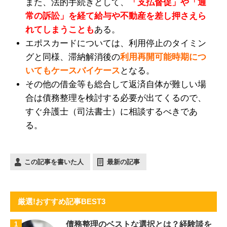
また、法的手続きとして、
「支払督促」や「通
常の訴訟」を経て給与や不動産を差し押さえら
れてしまうことも
ある。
エポスカードについては、利用停止のタイミン
グと同様、滞納解消後の
利用再開可能時期につ
いてもケースバイケース
となる。
その他の借金等も総合して返済自体が難しい場
合は債務整理を検討する必要が出てくるので、
すぐ弁護士（司法書士）に相談するべきであ
る。
この記事を書いた人
最新の記事
厳選!おすすめ記事BEST3
債務整理のベストな選択とは？経験談を
1