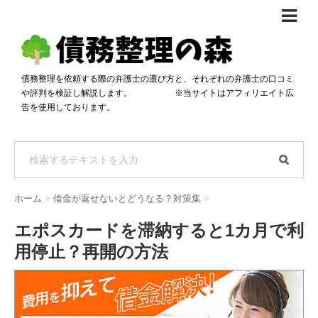
債務整理体験談
おすすめ
債務整理を依頼する際の弁護士の選び方と、それぞれの弁護士の口コミ
や評判を検証し解説します。 ※当サイトはアフィリエイト広
料金比較
告を使用しております。
任意整理料金比較
減額相談
自己破産・個人再生料金比較
専門家の選び方
過払い金料金比較
料金で選ぶ
運営会社情報
ホーム
>
借金が返せないとどうなる？対策集
>
分割・後払い可で選ぶ
法律事務所の方へ
エポスカードを滞納すると1カ月で利
着手金無料で選ぶ
匿名借金相談
用停止？再開の方法
女性専門で選ぶ
24時間年中無休で選ぶ