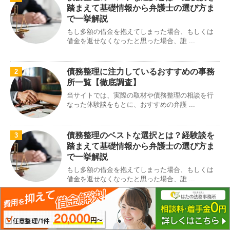
踏まえて基礎情報から弁護士の選び方ま
で一挙解説
もし多額の借金を抱えてしまった場合、もしくは
借金を返せなくなったと思った場合、誰 ...
債務整理に注力しているおすすめの事務
2
所一覧【徹底調査】
当サイトでは、実際の取材や債務整理の相談を行
なった体験談をもとに、おすすめの弁護 ...
債務整理のベストな選択とは？経験談を
3
踏まえて基礎情報から弁護士の選び方ま
で一挙解説
もし多額の借金を抱えてしまった場合、もしくは
借金を返せなくなったと思った場合、誰 ...
任意整理の弁護士費用はどれくらい異な
4
るの？おすすめ事務所を徹底比較