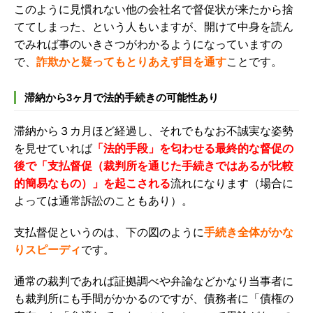
このように見慣れない他の会社名で督促状が来たから捨
ててしまった、という人もいますが、開けて中身を読ん
でみれば事のいきさつがわかるようになっていますの
で、
詐欺かと疑ってもとりあえず目を通す
ことです。
滞納から3ヶ月で法的手続きの可能性あり
滞納から３カ月ほど経過し、それでもなお不誠実な姿勢
を見せていれば
「法的手段」を匂わせる最終的な督促の
後で
「支払督促（裁判所を通じた手続きではあるが比較
的簡易なもの）」を起こされる
流れになります（場合に
よっては通常訴訟のこともあり）。
支払督促というのは、下の図のように
手続き全体がかな
りスピーディ
です。
通常の裁判であれば証拠調べや弁論などかなり当事者に
も裁判所にも手間がかかるのですが、債務者に「債権の