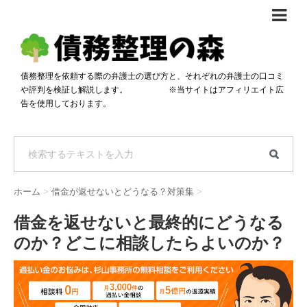
債務整理体験談
おすすめ
債務整理を依頼する際の弁護士の選び方と、それぞれの弁護士の口コミ
や評判を検証し解説します。 ※当サイトはアフィリエイト広
料金比較
告を使用しております。
任意整理料金比較
減額相談
自己破産・個人再生料金比較
専門家の選び方
過払い金料金比較
料金で選ぶ
運営会社情報
ホーム
>
借金が返せないとどうなる？対策集
>
分割・後払い可で選ぶ
法律事務所の方へ
借金を返せないと最終的にどうなる
着手金無料で選ぶ
匿名借金相談
のか？どこに相談したらよいのか？
女性専門で選ぶ
24時間年中無休で選ぶ