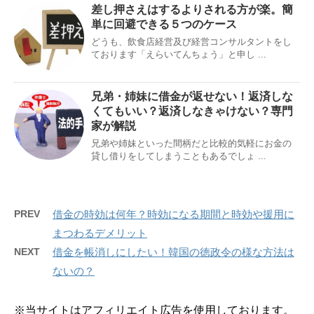
差し押さえはするよりされる方が楽。簡
単に回避できる５つのケース
どうも、飲食店経営及び経営コンサルタントをし
ております「えらいてんちょう」と申し ...
兄弟・姉妹に借金が返せない！返済しな
くてもいい？返済しなきゃけない？専門
家が解説
兄弟や姉妹といった間柄だと比較的気軽にお金の
貸し借りをしてしまうこともあるでしょ ...
PREV
借金の時効は何年？時効になる期間と時効や援用に
まつわるデメリット
NEXT
借金を帳消しにしたい！韓国の徳政令の様な方法は
ないの？
※当サイトはアフィリエイト広告を使用しております。