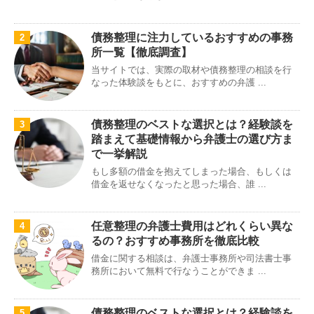
債務整理に注力しているおすすめの事務
2
所一覧【徹底調査】
当サイトでは、実際の取材や債務整理の相談を行
なった体験談をもとに、おすすめの弁護 ...
債務整理のベストな選択とは？経験談を
3
踏まえて基礎情報から弁護士の選び方ま
で一挙解説
もし多額の借金を抱えてしまった場合、もしくは
借金を返せなくなったと思った場合、誰 ...
任意整理の弁護士費用はどれくらい異な
4
るの？おすすめ事務所を徹底比較
借金に関する相談は、弁護士事務所や司法書士事
務所において無料で行なうことができま ...
債務整理のベストな選択とは？経験談を
5