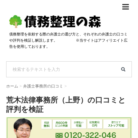
債務整理体験談
おすすめ
債務整理を依頼する際の弁護士の選び方と、それぞれの弁護士の口コミ
や評判を検証し解説します。 ※当サイトはアフィリエイト広
料金比較
告を使用しております。
任意整理料金比較
減額相談
自己破産・個人再生料金比較
専門家の選び方
過払い金料金比較
料金で選ぶ
運営会社情報
ホーム
>
弁護士事務所の口コミ
>
分割・後払い可で選ぶ
法律事務所の方へ
荒木法律事務所（上野）の口コミと
着手金無料で選ぶ
匿名借金相談
評判を検証
女性専門で選ぶ
24時間年中無休で選ぶ