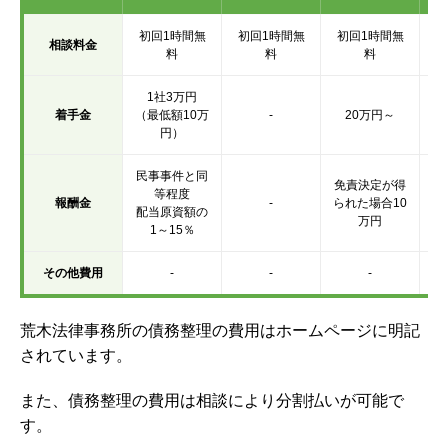
初回1時間無
初回1時間無
初回1時間無
初
相談料金
料
料
料
1社3万円
着手金
（最低額10万
-
20万円～
円）
民事事件と同
免責決定が得
等程度
報酬金
-
られた場合10
配当原資額の
万円
1～15％
その他費用
-
-
-
荒木法律事務所の債務整理の費用はホームページに明記
されています。
また、債務整理の費用は相談により分割払いが可能で
す。