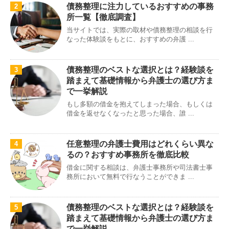
債務整理に注力しているおすすめの事務
2
所一覧【徹底調査】
当サイトでは、実際の取材や債務整理の相談を行
なった体験談をもとに、おすすめの弁護 ...
債務整理のベストな選択とは？経験談を
3
踏まえて基礎情報から弁護士の選び方ま
で一挙解説
もし多額の借金を抱えてしまった場合、もしくは
借金を返せなくなったと思った場合、誰 ...
任意整理の弁護士費用はどれくらい異な
4
るの？おすすめ事務所を徹底比較
借金に関する相談は、弁護士事務所や司法書士事
務所において無料で行なうことができま ...
債務整理のベストな選択とは？経験談を
5
踏まえて基礎情報から弁護士の選び方ま
で一挙解説