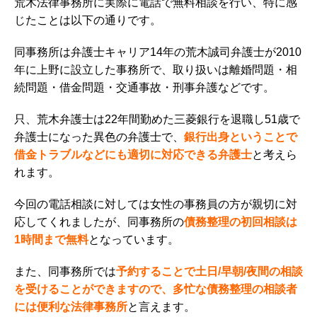
荒木法律事務所に実際に電話で無料相談を行い、特に感
じたことは以下の通りです。
同事務所は弁護士キャリア14年の荒木誠司弁護士が2010
年に上野に設立した事務所で、
取り扱いは離婚問題・相
続問題・借金問題・交通事故・刑事弁護などです。
只、荒木弁護士は22年間勤めた三菱銀行を退職し51歳で
弁護士になった異色の弁護士で、
銀行出身ということで
借金トラブルなどにも適切に対応できる弁護士
と考えら
れます。
今回の電話相談に対しては女性の事務員の方が親切に対
応してくれましたが、同事務所の
債務整理の初回相談は
1時間まで無料
となっています。
また、同事務所では
予約することで土日/早朝/夜間の相談
を受けることができますので、多忙な債務整理の相談者
には便利な法律事務所
と言えます。