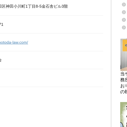
区神田小川町1丁目8-5金石舎ビル3階
71
motoda-law.com/
会
当
務
お
の