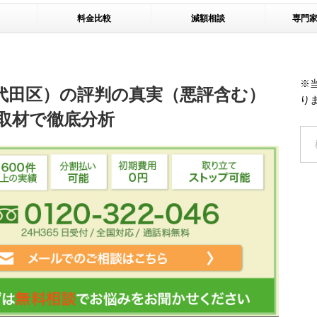
料金比較
減額相談
専門
※
代田区）の評判の真実（悪評含む）
り
取材で徹底分析