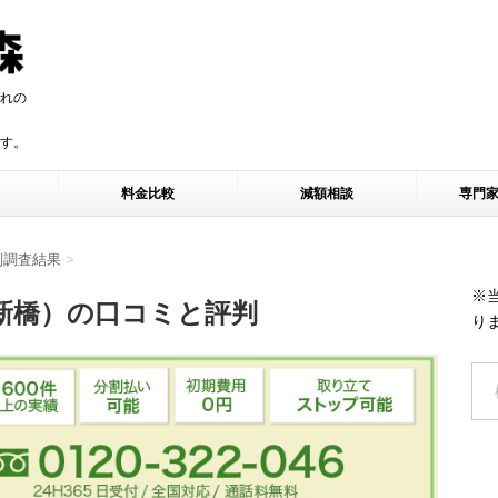
れの
す。
す。
料金比較
減額相談
専門
判調査結果
>
※
新橋）の口コミと評判
り