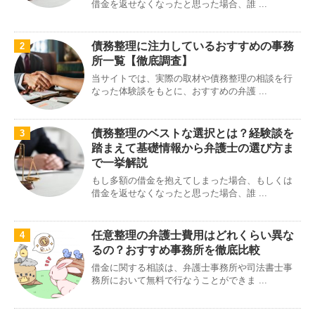
借金を返せなくなったと思った場合、誰 ...
債務整理に注力しているおすすめの事務
2
所一覧【徹底調査】
当サイトでは、実際の取材や債務整理の相談を行
なった体験談をもとに、おすすめの弁護 ...
債務整理のベストな選択とは？経験談を
3
踏まえて基礎情報から弁護士の選び方ま
で一挙解説
もし多額の借金を抱えてしまった場合、もしくは
借金を返せなくなったと思った場合、誰 ...
任意整理の弁護士費用はどれくらい異な
4
るの？おすすめ事務所を徹底比較
借金に関する相談は、弁護士事務所や司法書士事
務所において無料で行なうことができま ...