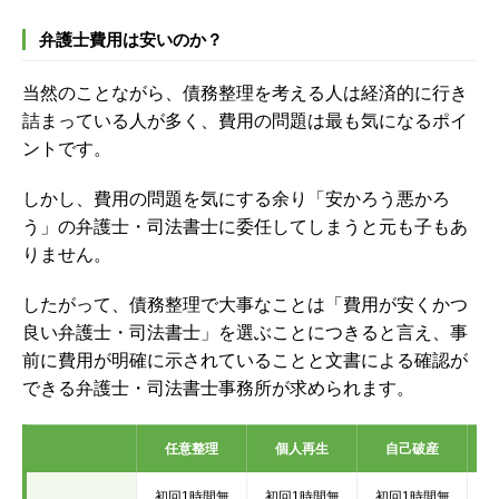
弁護士費用は安いのか？
当然のことながら、債務整理を考える人は経済的に行き
詰まっている人が多く、費用の問題は最も気になるポイ
ントです。
しかし、費用の問題を気にする余り「安かろう悪かろ
う」の弁護士・司法書士に委任してしまうと元も子もあ
りません。
したがって、債務整理で大事なことは「費用が安くかつ
良い弁護士・司法書士」を選ぶことにつきると言え、事
前に費用が明確に示されていることと文書による確認が
できる弁護士・司法書士事務所が求められます。
任意整理
個人再生
自己破産
初回1時間無
初回1時間無
初回1時間無
初