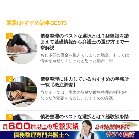
厳選!おすすめ記事BEST3
債務整理のベストな選択とは？経験談を踏
1
まえて基礎情報から弁護士の選び方まで一
挙解説
もし多額の借金を抱えてしまった場合、もしくは
借金を返せなくなったと思った場合、誰 ...
債務整理に注力しているおすすめの事務所
2
一覧【徹底調査】
当サイトでは、実際の取材や債務整理の相談を行
なった体験談をもとに、おすすめの弁護 ...
債務整理のベストな選択とは？経験談を踏
3
まえて基礎情報から弁護士の選び方まで一
挙解説
もし多額の借金を抱えてしまった場合、もしくは