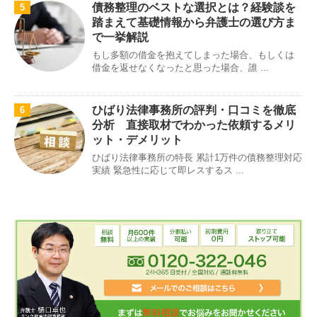
債務整理のベストな選択とは？経験談を
5
踏まえて基礎情報から弁護士の選び方ま
で一挙解説
もし多額の借金を抱えてしまった場合、もしくは
借金を返せなくなったと思った場合、誰 ...
ひばり法律事務所の評判・口コミを徹底
6
分析 直接取材でわかった依頼するメリ
ット・デメリット
ひばり法律事務所の特長 累計1万件の債務整理対応
実績 緊急性に応じて即レスするス ...