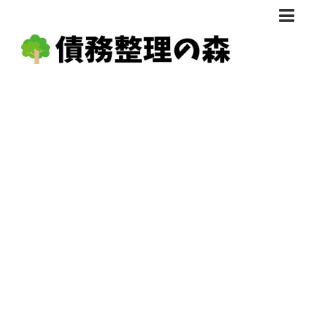
債務整理体験談
おすすめ
料金比較
任意整理料金比較
減額相談
自己破産・個人再生料金比較
専門家の選び方
過払い金料金比較
料金で選ぶ
運営会社情報
分割・後払い可で選ぶ
法律事務所の方へ
着手金無料で選ぶ
匿名借金相談
女性専門で選ぶ
24時間年中無休で選ぶ