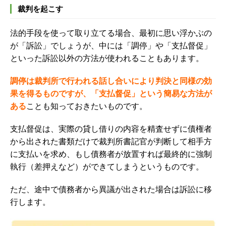
裁判を起こす
法的手段を使って取り立てる場合、最初に思い浮かぶの
が「訴訟」でしょうが、中には「調停」や「支払督促」
といった訴訟以外の方法が使われることもあります。
調停は裁判所で行われる話し合いにより判決と同様の効
果を得るものですが、「支払督促」という簡易な方法が
ある
ことも知っておきたいものです。
支払督促は、実際の貸し借りの内容を精査せずに
債権者
から出された書類だけで裁判所書記官が判断して相手方
に支払いを求め、もし債務者が放置すれば最終的に強制
執行（差押えなど）ができてしまう
というものです。
ただ、途中で
債務者から異議が出された場合は訴訟に移
行
します。