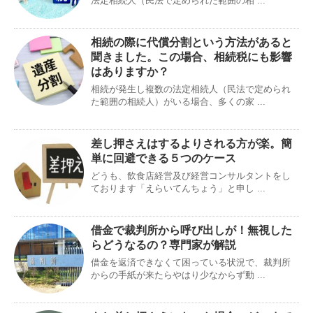
法定相続人（民法で定められた範囲の相 ...
相続の際に代償分割という方法があると
聞きました。この場合、相続税にも影響
はありますか？
相続が発生し複数の法定相続人（民法で定められ
た範囲の相続人）がいる場合、多くの家 ...
差し押さえはするよりされる方が楽。簡
単に回避できる５つのケース
どうも、飲食店経営及び経営コンサルタントをし
ております「えらいてんちょう」と申し ...
借金で裁判所から呼び出しが！無視した
らどうなるの？専門家が解説
借金を返済できなくて困っている状況で、裁判所
からの手紙が来たらやはり少なからず動 ...