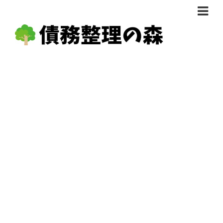
債務整理体験談
おすすめ
料金比較
任意整理料金比較
減額相談
自己破産・個人再生料金比較
専門家の選び方
過払い金料金比較
料金で選ぶ
運営会社情報
分割・後払い可で選ぶ
法律事務所の方へ
着手金無料で選ぶ
匿名借金相談
女性専門で選ぶ
24時間年中無休で選ぶ