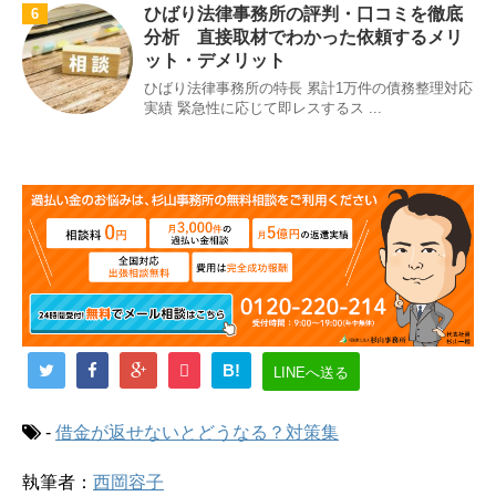
ひばり法律事務所の評判・口コミを徹底
6
分析 直接取材でわかった依頼するメリ
ット・デメリット
ひばり法律事務所の特長 累計1万件の債務整理対応
実績 緊急性に応じて即レスするス ...
B!
LINEへ送る
-
借金が返せないとどうなる？対策集
執筆者：
西岡容子