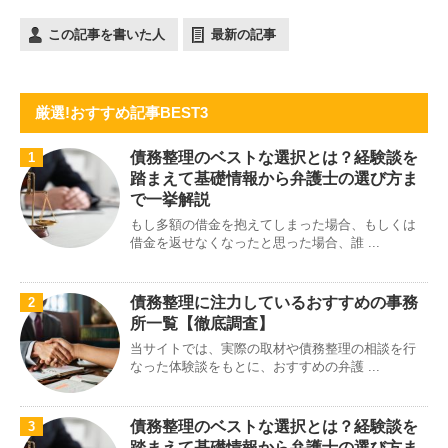
この記事を書いた人
最新の記事
厳選!おすすめ記事BEST3
債務整理のベストな選択とは？経験談を
1
踏まえて基礎情報から弁護士の選び方ま
で一挙解説
もし多額の借金を抱えてしまった場合、もしくは
借金を返せなくなったと思った場合、誰 ...
債務整理に注力しているおすすめの事務
2
所一覧【徹底調査】
当サイトでは、実際の取材や債務整理の相談を行
なった体験談をもとに、おすすめの弁護 ...
債務整理のベストな選択とは？経験談を
3
踏まえて基礎情報から弁護士の選び方ま