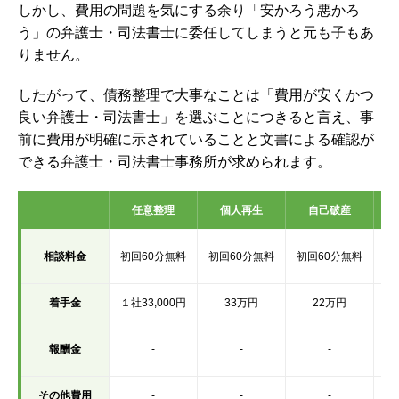
しかし、費用の問題を気にする余り「安かろう悪かろ
う」の弁護士・司法書士に委任してしまうと元も子もあ
りません。
したがって、債務整理で大事なことは「費用が安くかつ
良い弁護士・司法書士」を選ぶことにつきると言え、事
前に費用が明確に示されていることと文書による確認が
できる弁護士・司法書士事務所が求められます。
任意整理
個人再生
自己破産
初
相談料金
初回60分無料
初回60分無料
初回60分無料
着手金
１社33,000円
33万円
22万円
報酬金
-
-
-
その他費用
-
-
-