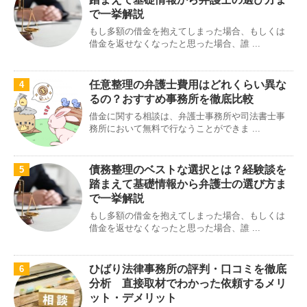
で一挙解説
もし多額の借金を抱えてしまった場合、もしくは
借金を返せなくなったと思った場合、誰 ...
任意整理の弁護士費用はどれくらい異な
4
るの？おすすめ事務所を徹底比較
借金に関する相談は、弁護士事務所や司法書士事
務所において無料で行なうことができま ...
債務整理のベストな選択とは？経験談を
5
踏まえて基礎情報から弁護士の選び方ま
で一挙解説
もし多額の借金を抱えてしまった場合、もしくは
借金を返せなくなったと思った場合、誰 ...
ひばり法律事務所の評判・口コミを徹底
6
分析 直接取材でわかった依頼するメリ
ット・デメリット