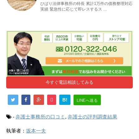
ひばり法律事務所の特長 累計1万件の債務整理対応
実績 緊急性に応じて即レスするス ...
今すぐ電話相談してみる
B!
LINEへ送る
-
弁護士事務所の口コミ
,
弁護士の評判調査結果
執筆者：
坂本一夫