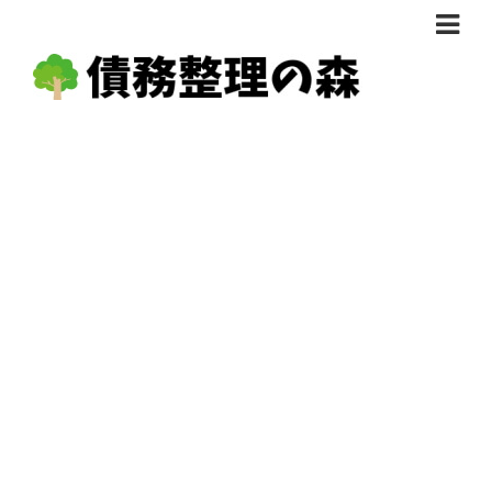
債務整理体験談
おすすめ
料金比較
任意整理料金比較
減額相談
自己破産・個人再生料金比較
専門家の選び方
過払い金料金比較
料金で選ぶ
運営会社情報
分割・後払い可で選ぶ
法律事務所の方へ
着手金無料で選ぶ
匿名借金相談
女性専門で選ぶ
24時間年中無休で選ぶ