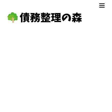
債務整理体験談
おすすめ
料金比較
任意整理料金比較
減額相談
自己破産・個人再生料金比較
専門家の選び方
過払い金料金比較
料金で選ぶ
運営会社情報
分割・後払い可で選ぶ
法律事務所の方へ
着手金無料で選ぶ
匿名借金相談
女性専門で選ぶ
24時間年中無休で選ぶ