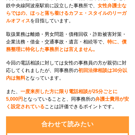
鉄中央線阿波座駅前に設立した事務所で、
女性弁護士な
らではの、ほっと落ち着けるカフェ・スタイルのリーガ
ルオフィス
を目指しています。
取扱業務は離婚・男女問題・債権回収・詐欺被害対策・
企業法務・借金・交通事故・遺言・相続等で、
特に、債
務整理に特化した事務所とは言えません。
今回の電話相談に対しては女性の事務員の方が親切に対
応してくれましたが、同事務所の
初回法律相談は30分以
内は無料
となっています。
また、
一度来所した方に限り電話相談が25分ごとに
5,000円
となっていることと、同事務所の
弁護士費用が安
く設定されている
ことは評価できるポイントです。
合わせて読みたい