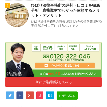
ひばり法律事務所の評判・口コミを徹底
6
分析 直接取材でわかった依頼するメリ
ット・デメリット
ひばり法律事務所の特長 累計1万件の債務整理対応
実績 緊急性に応じて即レスするス ...
今すぐ電話相談してみる
B!
LINEへ送る