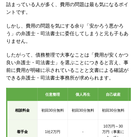
詰まっている人が多く、費用の問題は最も気になるポイ
ントです。
しかし、費用の問題を気にする余り「安かろう悪かろ
う」の弁護士・司法書士に委任してしまうと元も子もあ
りません。
したがって、債務整理で大事なことは「費用が安くかつ
良い弁護士・司法書士」を選ぶことにつきると言え、事
前に費用が明確に示されていることと文書による確認が
できる弁護士・司法書士事務所が求められます。
任意整理
個人再生
自己破産
初
相談料金
初回30分無料
初回30分無料
初回30分無料
10万円～30
着手金
1社2万円
-
万円（事案に