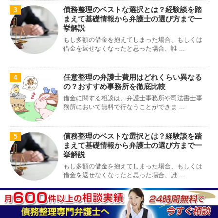
債務整理のベストな選択とは？経験談を踏
3
まえて基礎情報から弁護士の選び方まで一
挙解説
もし多額の借金を抱えてしまった場合、もしくは
借金を返せなくなったと思った場合、誰 ...
任意整理の弁護士費用はどれくらい異なる
4
の？おすすめ事務所を徹底比較
借金に関する相談は、弁護士事務所や司法書士事
務所において無料で行なうことができま ...
債務整理のベストな選択とは？経験談を踏
5
まえて基礎情報から弁護士の選び方まで一
挙解説
もし多額の借金を抱えてしまった場合、もしくは
借金を返せなくなったと思った場合、誰 ...
ひばり法律事務所の評判・口コミを徹底分
6
析 直接取材でわかった依頼するメリッ