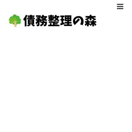
債務整理体験談
おすすめ
料金比較
任意整理料金比較
減額相談
自己破産・個人再生料金比較
専門家の選び方
過払い金料金比較
料金で選ぶ
運営会社情報
分割・後払い可で選ぶ
法律事務所の方へ
着手金無料で選ぶ
匿名借金相談
女性専門で選ぶ
24時間年中無休で選ぶ