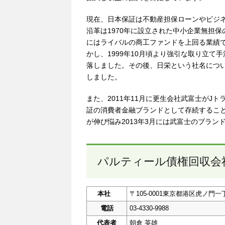
現在、日本保証は不動産担保ローンやビジ
沿革は1970年に設立された中小企業無担保
にはライバルの商工ファンドを上回る業績
かし、1999年10月頃より強引な取り立
落しました。その後、日栄という社名につい
しました。
また、2011年11月に更生会社武富士がJ
証の消費者金融ブランドとして存続するこ
が伸び悩み2013年3月には武富士のブラン
パルティール債権回収会
本社
〒105-0001東京都港区虎ノ門
電話
03-4330-9988
代表者
朝倉 英雄