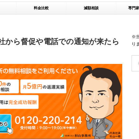
料金比較
減額相談
専門
※
社から督促や電話での通知が来たら
り