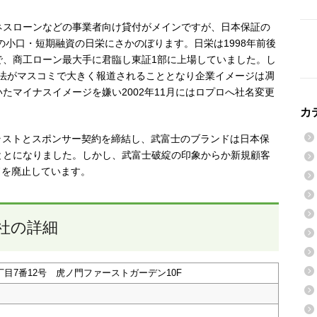
ネスローンなどの事業者向け貸付がメインですが、日本保証の
の小口・短期融資の日栄にさかのぼります。日栄は1998年前後
で、商工ローン最大手に君臨し東証1部に上場していました。し
て手法がマスコミで大きく報道されることとなり企業イメージは凋
たマイナスイメージを嫌い2002年11月にはロプロへ社名変更
カ
トラストとスポンサー契約を締結し、武富士のブランドは日本保
ととになりました。しかし、武富士破綻の印象からか新規顧客
ドを廃止しています。
社の詳細
一丁目7番12号 虎ノ門ファーストガーデン10F