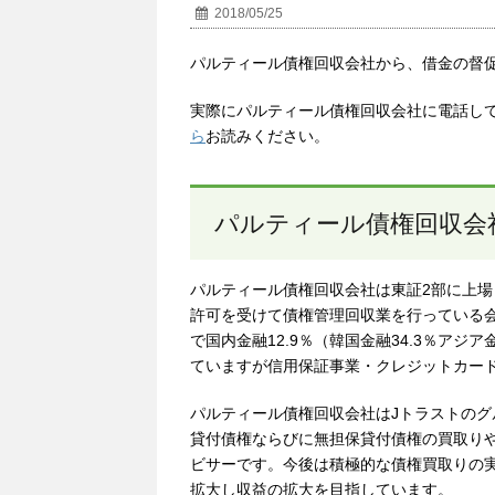
2018/05/25
パルティール債権回収会社から、借金の督
実際にパルティール債権回収会社に電話し
ら
お読みください。
パルティール債権回収会
パルティール債権回収会社は東証2部に上場
許可を受けて債権管理回収業を行っている会社
で国内金融12.9％（韓国金融34.3％アジ
ていますが信用保証事業・クレジットカー
パルティール債権回収会社はJトラストのグ
貸付債権ならびに無担保貸付債権の買取り
ビサーです。今後は積極的な債権買取りの
拡大し収益の拡大を目指しています。