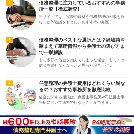
債務整理に注力しているおすすめの事務
2
所一覧【徹底調査】
当サイトでは、実際の取材や債務整理の相談を行
なった体験談をもとに、おすすめの弁護 ...
債務整理のベストな選択とは？経験談を
3
踏まえて基礎情報から弁護士の選び方ま
で一挙解説
もし多額の借金を抱えてしまった場合、もしくは
借金を返せなくなったと思った場合、誰 ...
任意整理の弁護士費用はどれくらい異な
4
るの？おすすめ事務所を徹底比較
借金に関する相談は、弁護士事務所や司法書士事
務所において無料で行なうことができま ...
債務整理のベストな選択とは？経験談を
5
踏まえて基礎情報から弁護士の選び方ま
で一挙解説