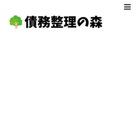
債務整理体験談
おすすめ
料金比較
任意整理料金比較
減額相談
自己破産・個人再生料金比較
専門家の選び方
過払い金料金比較
料金で選ぶ
運営会社情報
分割・後払い可で選ぶ
法律事務所の方へ
着手金無料で選ぶ
匿名借金相談
女性専門で選ぶ
24時間年中無休で選ぶ