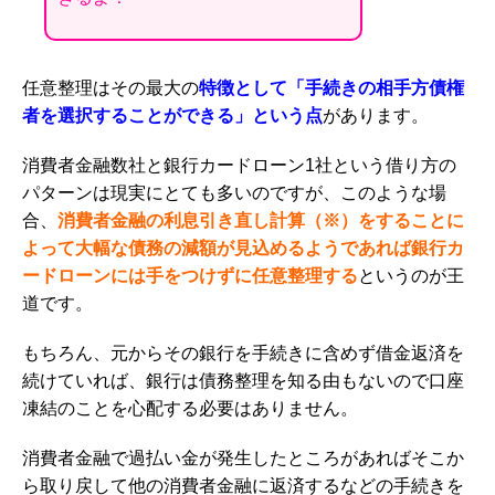
任意整理はその最大の
特徴として「手続きの相手方債権
者を選択することができる」という点
があります。
消費者金融数社と銀行カードローン1社という借り方の
パターンは現実にとても多いのですが、
このような場
合、
消費者金融の利息引き直し計算（※）をすることに
よって大幅な債務の減額が見込めるようであれば銀行カ
ードローンには手をつけずに任意整理する
というのが王
道です。
もちろん、元からその銀行を手続きに含めず
借金返済
を
続けていれば、銀行は債務整理を知る由もないので口座
凍結のことを心配する必要はありません。
消費者金融で過払い金が発生したところがあればそこか
ら取り戻して他の消費者金融に返済するなどの手続きを