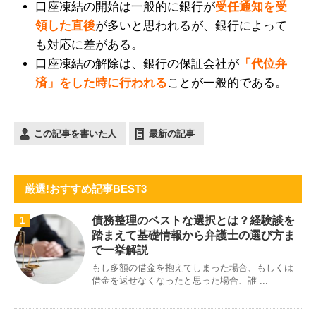
口座凍結の開始は一般的に銀行が
受任通知を受
領した直後
が多いと思われるが、銀行によって
も対応に差がある。
口座凍結の解除は、銀行の保証会社が
「代位弁
済」をした時に行われる
ことが一般的である。
この記事を書いた人
最新の記事
厳選!おすすめ記事BEST3
債務整理のベストな選択とは？経験談を
1
踏まえて基礎情報から弁護士の選び方ま
で一挙解説
もし多額の借金を抱えてしまった場合、もしくは
借金を返せなくなったと思った場合、誰 ...