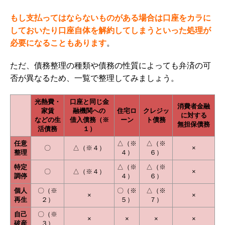
もし支払ってはならないものがある場合は口座をカラに
しておいたり口座自体を解約してしまうといった処理が
必要になることもあります
。
ただ、債務整理の種類や債務の性質によっても弁済の可
否が異なるため、一覧で整理してみましょう。
光熱費・
口座と同じ金
消費者金融
家賃
融機関への
住宅ロ
クレジッ
に対する
などの生
借入債務（※
ーン
ト債務
無担保債務
活債務
１）
任意
△（※
△（※
〇
△（※４）
×
整理
４）
６）
特定
△（※
△（※
〇
△（※４）
×
調停
４）
６）
個人
〇（※
〇（※
△（※
×
×
再生
２）
５）
７）
自己
〇（※
×
×
×
×
破産
３）