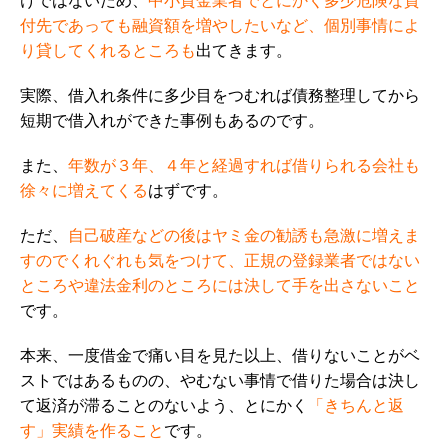
けではないため、
中小貸金業者でとにかく多少危険な貸
付先であっても融資額を増やしたいなど、個別事情によ
り貸してくれるところも
出てきます。
実際、借入れ条件に多少目をつむれば債務整理してから
短期で借入れができた事例もあるのです。
また、
年数が３年、４年と経過すれば借りられる会社も
徐々に増えてくる
はずです。
ただ、
自己破産などの後はヤミ金の勧誘も急激に増えま
すのでくれぐれも気をつけて、
正規の登録業者ではない
ところや違法金利のところには決して手を出さない
こと
です。
本来、一度借金で痛い目を見た以上、借りないことがベ
ストではあるものの、やむない事情で借りた場合は決し
て返済が滞ることのないよう、とにかく
「きちんと返
す」実績を作ること
です。