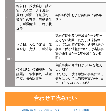
報告日、残債務額、請求
額、入金額、入金履歴、
異動（延滞・保証履行・
契約期間中および契約終了後5年
CIC
破産）の有無、異動発生
以内
日、延滞解消日、終了状
況等
契約継続中及び完済日から5年を
超えない期間（ただし延滞情報に
入金日、入金予定日、残
ついては延滞継続中、延滞解消の
高金額、完済日、延滞等
事実に係る情報については当該事
実の発生日から1年を超えない期
間）
JICC
当該事実の発生日から5年を超え
債権回収、債務整理、保
ない期間
証履行、強制解約、破産
（ただし、債権譲渡の事実に係る
申立、債権譲渡等
情報については当該事実の発生日
から1年を超えない期間）
合わせて読みたい
債務整理でブラックリストに残る期間