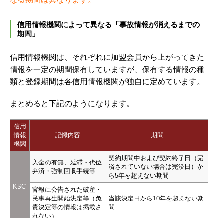
信用情報機関によって異なる「事故情報が消えるまでの
期間」
信用情報機関は、それぞれに加盟会員から上がってきた
情報を一定の期間保有していますが、保有する情報の種
類と登録期間は各信用情報機関が独自に定めています。
まとめると下記のようになります。
信用
情報
記録内容
期間
機関
契約期間中および契約終了日（完
入金の有無、延滞・代位
済されていない場合は完済日）か
弁済・強制回収手続等
ら5年を超えない期間
KSC
官報に公告された破産・
民事再生開始決定等（免
当該決定日から10年を超えない期
責決定等の情報は掲載さ
間
れない）