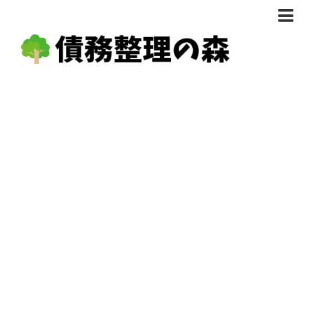
債務整理体験談
おすすめ
料金比較
任意整理料金比較
減額相談
自己破産・個人再生料金比較
専門家の選び方
過払い金料金比較
料金で選ぶ
運営会社情報
分割・後払い可で選ぶ
法律事務所の方へ
着手金無料で選ぶ
匿名借金相談
女性専門で選ぶ
24時間年中無休で選ぶ