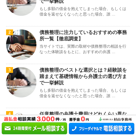
で一挙解説
もし多額の借金を抱えてしまった場合、もしくは
借金を返せなくなったと思った場合、誰 ...
債務整理に注力しているおすすめの事務
2
所一覧【徹底調査】
当サイトでは、実際の取材や債務整理の相談を行
なった体験談をもとに、おすすめの弁護 ...
債務整理のベストな選択とは？経験談を
3
踏まえて基礎情報から弁護士の選び方ま
で一挙解説
もし多額の借金を抱えてしまった場合、もしくは
借金を返せなくなったと思った場合、誰 ...
任意整理の弁護士費用はどれくらい異な
4
るの？おすすめ事務所を徹底比較
借金に関する相談は、弁護士事務所や司法書士事
務所において無料で行なうことができま ...