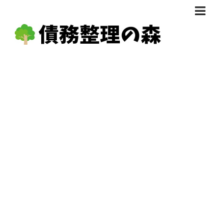
債務整理体験談
おすすめ
料金比較
任意整理料金比較
減額相談
自己破産・個人再生料金比較
専門家の選び方
過払い金料金比較
料金で選ぶ
運営会社情報
分割・後払い可で選ぶ
法律事務所の方へ
着手金無料で選ぶ
匿名借金相談
女性専門で選ぶ
24時間年中無休で選ぶ