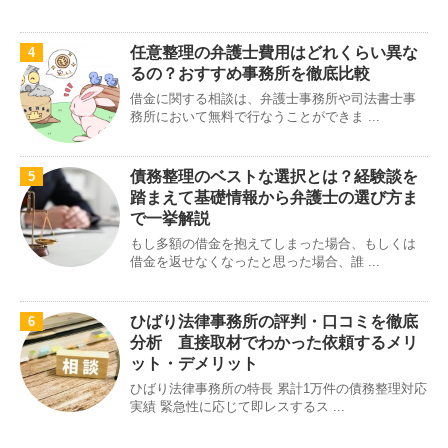
任意整理の弁護士費用はどれくらい異な
4
るの？おすすめ事務所を徹底比較
借金に関する相談は、弁護士事務所や司法書士事
務所において無料で行なうことができま ...
債務整理のベストな選択とは？経験談を
5
踏まえて基礎情報から弁護士の選び方ま
で一挙解説
もし多額の借金を抱えてしまった場合、もしくは
借金を返せなくなったと思った場合、誰 ...
ひばり法律事務所の評判・口コミを徹底
6
分析 直接取材でわかった依頼するメリ
ット・デメリット
ひばり法律事務所の特長 累計1万件の債務整理対応
実績 緊急性に応じて即レスするス ...