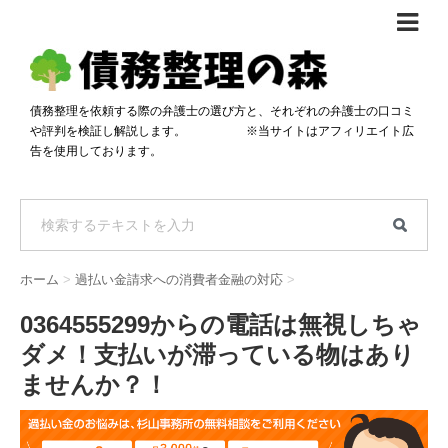
債務整理体験談
おすすめ
債務整理を依頼する際の弁護士の選び方と、それぞれの弁護士の口コミ
や評判を検証し解説します。 ※当サイトはアフィリエイト広
料金比較
告を使用しております。
任意整理料金比較
減額相談
自己破産・個人再生料金比較
専門家の選び方
過払い金料金比較
料金で選ぶ
運営会社情報
ホーム
>
過払い金請求への消費者金融の対応
>
分割・後払い可で選ぶ
法律事務所の方へ
0364555299からの電話は無視しちゃ
着手金無料で選ぶ
匿名借金相談
ダメ！支払いが滞っている物はあり
女性専門で選ぶ
ませんか？！
24時間年中無休で選ぶ