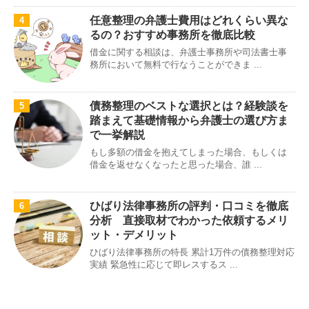
任意整理の弁護士費用はどれくらい異な
4
るの？おすすめ事務所を徹底比較
借金に関する相談は、弁護士事務所や司法書士事
務所において無料で行なうことができま ...
債務整理のベストな選択とは？経験談を
5
踏まえて基礎情報から弁護士の選び方ま
で一挙解説
もし多額の借金を抱えてしまった場合、もしくは
借金を返せなくなったと思った場合、誰 ...
ひばり法律事務所の評判・口コミを徹底
6
分析 直接取材でわかった依頼するメリ
ット・デメリット
ひばり法律事務所の特長 累計1万件の債務整理対応
実績 緊急性に応じて即レスするス ...