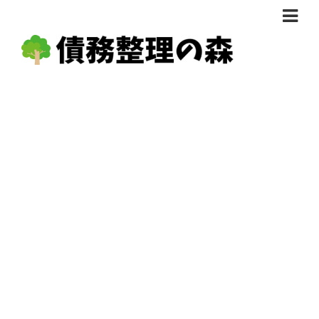
債務整理体験談
おすすめ
料金比較
任意整理料金比較
減額相談
自己破産・個人再生料金比較
専門家の選び方
過払い金料金比較
料金で選ぶ
運営会社情報
分割・後払い可で選ぶ
法律事務所の方へ
着手金無料で選ぶ
匿名借金相談
女性専門で選ぶ
24時間年中無休で選ぶ