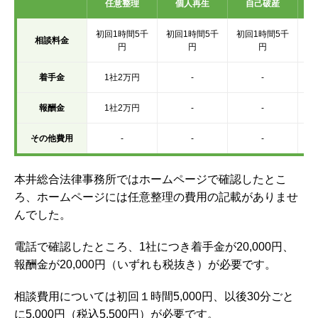
任意整理
個人再生
自己破産
初回1時間5千
初回1時間5千
初回1時間5千
初
相談料金
円
円
円
着手金
1社2万円
-
-
報酬金
1社2万円
-
-
その他費用
-
-
-
本井総合法律事務所ではホームページで確認したとこ
ろ、ホームページには任意整理の費用の記載がありませ
んでした。
電話で確認したところ、1社につき着手金が20,000円、
報酬金が20,000円（いずれも税抜き）が必要です。
相談費用については初回１時間5,000円、以後30分ごと
に5,000円（税込5,500円）が必要です。