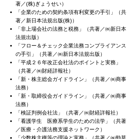
著／(株)ぎょうせい）
「企業のための契約条項有利変更の手引」（共
著／新日本法規出版(株)）
「非上場会社の法務と税務」（共著／㈱新日本
法規出版）
「フロー＆チェック企業法務コンプライアンス
の手引」（共著／㈱新日本法規出版）
「平成２６年改正会社法のポイントと実務」
（共著／㈱財経詳報社）
「新・株主総会ガイドライン」（共著／㈱商事
法務）
「新・取締役会ガイドライン」（共著／㈱商事
法務）
「検証判例会社法」（共著／㈱財経詳報社）
「看護学生 医療系学生のための法学」（共著
／医療・介護法務支援ネットワーク）
「少数株主権等の理論と実務」（共著／㈱勁草