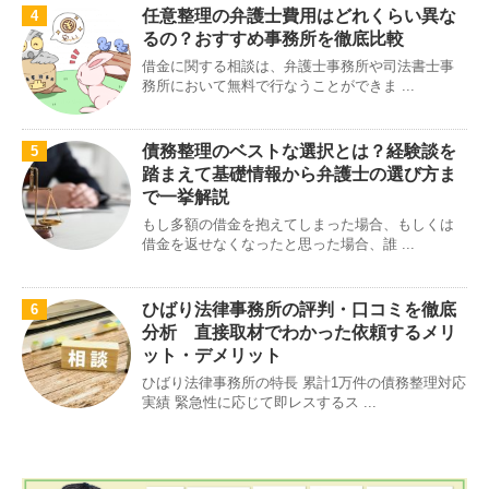
任意整理の弁護士費用はどれくらい異な
4
るの？おすすめ事務所を徹底比較
借金に関する相談は、弁護士事務所や司法書士事
務所において無料で行なうことができま ...
債務整理のベストな選択とは？経験談を
5
踏まえて基礎情報から弁護士の選び方ま
で一挙解説
もし多額の借金を抱えてしまった場合、もしくは
借金を返せなくなったと思った場合、誰 ...
ひばり法律事務所の評判・口コミを徹底
6
分析 直接取材でわかった依頼するメリ
ット・デメリット
ひばり法律事務所の特長 累計1万件の債務整理対応
実績 緊急性に応じて即レスするス ...