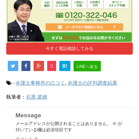
今すぐ電話相談してみる
B!
LINEへ送る
-
弁護士事務所の口コミ
,
弁護士の評判調査結果
執筆者：
石黒 菜穂
Message
メールアドレスが公開されることはありません。
※
が
付いている欄は必須項目です