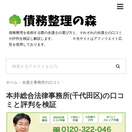
債務整理体験談
おすすめ
債務整理を依頼する際の弁護士の選び方と、それぞれの弁護士の口コミ
や評判を検証し解説します。 ※当サイトはアフィリエイト広
料金比較
告を使用しております。
任意整理料金比較
減額相談
自己破産・個人再生料金比較
専門家の選び方
過払い金料金比較
料金で選ぶ
運営会社情報
ホーム
>
弁護士事務所の口コミ
>
分割・後払い可で選ぶ
法律事務所の方へ
本井総合法律事務所(千代田区)の口コ
着手金無料で選ぶ
匿名借金相談
ミと評判を検証
女性専門で選ぶ
24時間年中無休で選ぶ