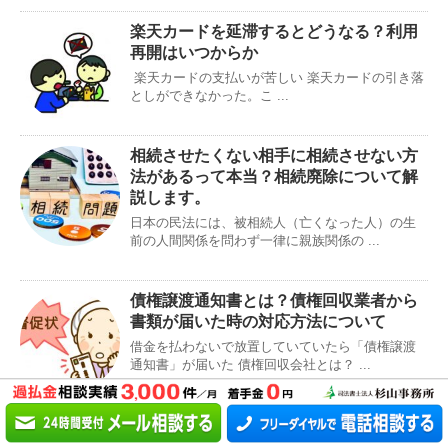
楽天カードを延滞するとどうなる？利用
再開はいつからか
楽天カードの支払いが苦しい 楽天カードの引き落
としができなかった。こ ...
相続させたくない相手に相続させない方
法があるって本当？相続廃除について解
説します。
日本の民法には、被相続人（亡くなった人）の生
前の人間関係を問わず一律に親族関係の ...
債権譲渡通知書とは？債権回収業者から
書類が届いた時の対応方法について
借金を払わないで放置していていたら「債権譲渡
通知書」が届いた 債権回収会社とは？ ...
PREV
すずき司法書士事務所(新宿区)の口コミと評判を検