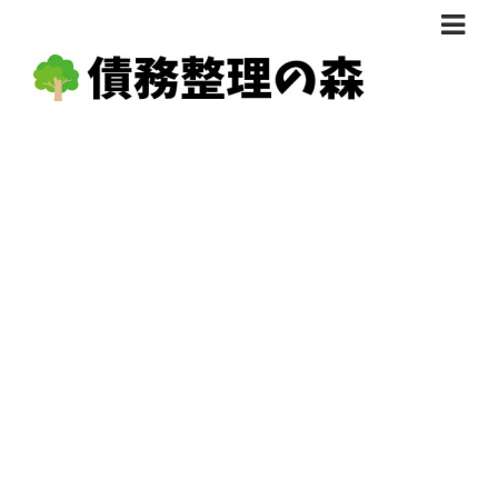
債務整理体験談
おすすめ
料金比較
任意整理料金比較
減額相談
自己破産・個人再生料金比較
専門家の選び方
過払い金料金比較
料金で選ぶ
運営会社情報
分割・後払い可で選ぶ
法律事務所の方へ
着手金無料で選ぶ
匿名借金相談
女性専門で選ぶ
24時間年中無休で選ぶ