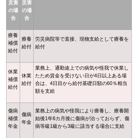
災害
災害
の場
の場
合
合
療養
療養
労災病院等で直接、現物支給として療養を
補償
給付
給付
給付
業務上、通勤途上での病気や怪我で休業し
休業
休業
たため賃金を受けない日が4日以上ある場
補償
給付
合は、4日目から給付基礎日額の60％相当
給付
額を支給
傷病
業務上の病気や怪我により療養し、療養開
傷病
補償
始後1年6カ月後に傷病が治っておらず、傷
年金
年金
病等級1級から3級に該当する場合に支給