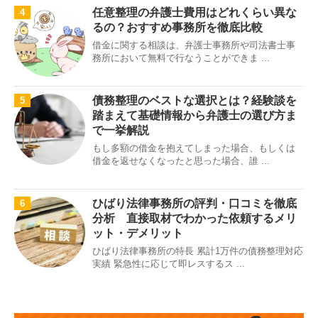
任意整理の弁護士費用はどれくらい異な
4
るの？おすすめ事務所を徹底比較
借金に関する相談は、弁護士事務所や司法書士事
務所において無料で行なうことができま ...
債務整理のベストな選択とは？経験談を
5
踏まえて基礎情報から弁護士の選び方ま
で一挙解説
もし多額の借金を抱えてしまった場合、もしくは
借金を返せなくなったと思った場合、誰 ...
ひばり法律事務所の評判・口コミを徹底
6
分析 直接取材でわかった依頼するメリ
ット・デメリット
ひばり法律事務所の特長 累計1万件の債務整理対応
実績 緊急性に応じて即レスするス ...