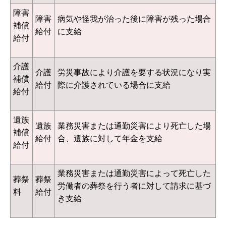
障害
障害
病気や怪我が治った後に障害が残った場合
補償
給付
に支給
給付
介護
介護
労災事故により介護を要する状況になり実
補償
給付
際に介護されている場合に支給
給付
遺族
遺族
業務災害または通勤災害により死亡した場
補償
給付
合、遺族に対して年金を支給
給付
業務災害または通勤災害によって死亡した
葬祭
葬祭
労働者の葬祭を行う者に対して請求に基づ
料
給付
き支給