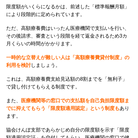
限度額がいくらになるかは、前述した「標準報酬月額」
により段階的に定められています。
ただ、高額療養費はいったん医療機関で支払いを行い、
その後請求、審査という段階を経て返金されるため3カ
月くらいの時間がかかります。
一時的な立替えが難しい人は「高額療養費貸付制度」
の
利用を検討
しましょう。
これは、
高額療養費支給見込額の8割までを「無利子」
で貸し付けてもらえる
制度です。
また、
医療機関等の窓口での支払額を自己負担限度額ま
でに抑えてもらう
「限度額適用認定」
という制度も
あり
ます。
協会けんぽ支部で
あらかじめ自分の限度額を示す「限度
額適用認定証」を交付してもらい、医療機関の窓口で健