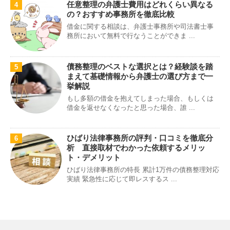
任意整理の弁護士費用はどれくらい異なる
4
の？おすすめ事務所を徹底比較
借金に関する相談は、弁護士事務所や司法書士事
務所において無料で行なうことができま ...
債務整理のベストな選択とは？経験談を踏
5
まえて基礎情報から弁護士の選び方まで一
挙解説
もし多額の借金を抱えてしまった場合、もしくは
借金を返せなくなったと思った場合、誰 ...
ひばり法律事務所の評判・口コミを徹底分
6
析 直接取材でわかった依頼するメリッ
ト・デメリット
ひばり法律事務所の特長 累計1万件の債務整理対応
実績 緊急性に応じて即レスするス ...