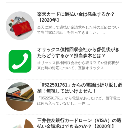
楽天カードに過払い金は発生するか？
【2020年】
楽天に対して過払い金請求をした時の反応につい
て専門家にお話しを伺ってきました。 ...
オリックス債権回収会社から督促状がき
たらどうするか？担当森木とは？
オリックス債権回収会社から取り立てや督促状が
来た時の対応について、直接オリックス ...
「0522591761」からの電話は折り返し必
須！無視してはいけません！
「0522591761」から電話があったけど、留守電に
は何も入っていないし、一体 ...
三井住友銀行カードローン（VISA）の過
払い金請求はできるのか？【2020年】