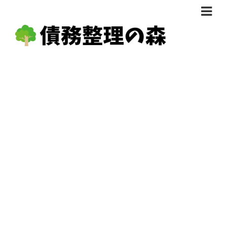
債務整理体験談
おすすめ
料金比較
任意整理料金比較
減額相談
自己破産・個人再生料金比較
専門家の選び方
過払い金料金比較
料金で選ぶ
運営会社情報
分割・後払い可で選ぶ
法律事務所の方へ
着手金無料で選ぶ
匿名借金相談
女性専門で選ぶ
24時間年中無休で選ぶ