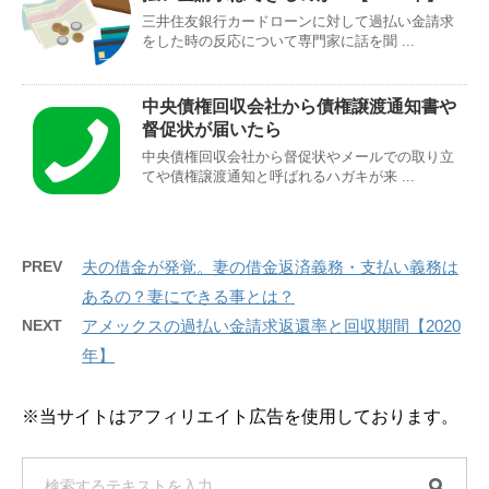
三井住友銀行カードローンに対して過払い金請求
をした時の反応について専門家に話を聞 ...
中央債権回収会社から債権譲渡通知書や
督促状が届いたら
中央債権回収会社から督促状やメールでの取り立
てや債権譲渡通知と呼ばれるハガキが来 ...
PREV
夫の借金が発覚。妻の借金返済義務・支払い義務は
あるの？妻にできる事とは？
NEXT
アメックスの過払い金請求返還率と回収期間【2020
年】
※当サイトはアフィリエイト広告を使用しております。