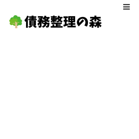
債務整理体験談
おすすめ
料金比較
任意整理料金比較
減額相談
自己破産・個人再生料金比較
専門家の選び方
過払い金料金比較
料金で選ぶ
運営会社情報
分割・後払い可で選ぶ
法律事務所の方へ
着手金無料で選ぶ
匿名借金相談
女性専門で選ぶ
24時間年中無休で選ぶ