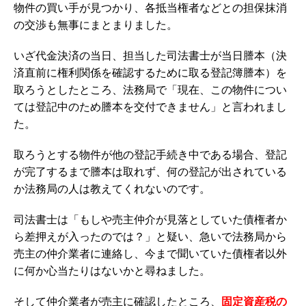
物件の買い手が見つかり、各抵当権者などとの担保抹消
の交渉も無事にまとまりました。
いざ代金決済の当日、担当した司法書士が当日謄本（決
済直前に権利関係を確認するために取る登記簿謄本）を
取ろうとしたところ、法務局で「現在、この物件につい
ては登記中のため謄本を交付できません」と言われまし
た。
取ろうとする物件が他の登記手続き中である場合、登記
が完了するまで謄本は取れず、何の登記が出されている
か法務局の人は教えてくれないのです。
司法書士は「もしや売主仲介が見落としていた債権者か
ら差押えが入ったのでは？」と疑い、急いで法務局から
売主の仲介業者に連絡し、今まで聞いていた債権者以外
に何か心当たりはないかと尋ねました。
そして仲介業者が売主に確認したところ、
固定資産税の