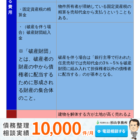
る
物件所有者が滞納している固定資産税の
費
・固定資産税の精
精算を売却代金から支払うということも
用
算金
ある。
・（破産を伴う場
合）破産財団組入
金
※「破産財団」
破産を伴う場合は「銀行主導で行われた
とは、破産者の
任意売却では売却代金の3％～5％を破産
財産の中から債
財団に組み入れて担保権者以外の債権者
権者に配当する
に配当する」のが基本となる。
ために形成され
る財産の集合体
のこと。
建物を解体する方が土地が高く売れるよ
うな場合には解体を行ってその費用を売
・建物の取り壊し
却代金から控除することもある。ただ、
費用
複数の業者から見積もりを取ってなるべ
く安く上げることが大切。