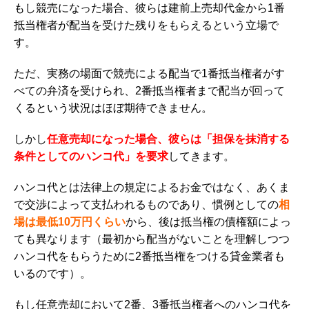
もし競売になった場合、彼らは建前上売却代金から1番
抵当権者が配当を受けた残りをもらえるという立場で
す。
ただ、実務の場面で競売による配当で1番抵当権者がす
べての弁済を受けられ、2番抵当権者まで配当が回って
くるという状況はほぼ期待できません。
しかし
任意売却になった場合、彼らは「担保を抹消する
条件としてのハンコ代」を要求
してきます。
ハンコ代とは法律上の規定によるお金ではなく、あくま
で交渉によって支払われるものであり、慣例としての
相
場は最低10万円くらい
から、後は抵当権の債権額によっ
ても異なります（最初から配当がないことを理解しつつ
ハンコ代をもらうために2番抵当権をつける貸金業者も
いるのです）。
もし任意売却において2番、3番抵当権者へのハンコ代を