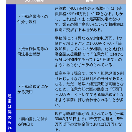
速算式（400万円を超える取引）は（売
買価格×3％+6万円）×1.08となる。しか
・不動産業者への
し、これはあくまで最高額の定めなの
仲介手数料
で、業者の関与度合いによって報酬額は
個別に交渉する余地がある。
事務所により異なるが1物件1万円、1つ
物件が増えるごとに1,000円くらい「筆
・抵当権抹消等の
数加算」していくのが相場。たとえば住
司法書士報酬
宅金融支援機構では「任意売却における
報酬は何物件であっても1万円まで」の
ようにあらかじめ決められている。
破産を伴う場合で、大きく担保評価を割
り込むような時は裁判所の許可が必要と
なる。ただ、通常の鑑定費用は高額とな
・不動産鑑定にか
るため、任意売却の際の鑑定は「5万円
かる費用
～30万円」くらいでできる簡易鑑定とな
通
るよう事前に打ち合わせされることが多
常
い。
は
認
現在は軽減税率が適用されている（平成
め
・契約書に貼付す
30年3月31日まで）1千万円を超え、5千
ら
る印紙代
万円以下の契約金額であれば1万円とな
れ
る。