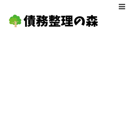
債務整理体験談
おすすめ
料金比較
任意整理料金比較
減額相談
自己破産・個人再生料金比較
専門家の選び方
過払い金料金比較
料金で選ぶ
運営会社情報
分割・後払い可で選ぶ
法律事務所の方へ
着手金無料で選ぶ
匿名借金相談
女性専門で選ぶ
24時間年中無休で選ぶ