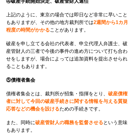
④破産手続開始決定、破産管財人選任
上記のように、東京の場合では即日など非常に早いこと
もありますが、その他の地方裁判所では
2週間から1カ月
程度
の時間がかかる
ことがあります。
破産を申し立てる会社の代表者、申立代理人弁護士、破
産管財人の三者で今後の事件の進め方について打ち合わ
せをしますが、場合によっては追加資料を提出させられ
ることもあります。
⑤債権者集会
債権者集会とは、裁判所が招集・指揮をとり、
破産債権
者に対して今回の破産手続きに関する情報を与える質疑
応答などの機会を設ける
ための手続きです。
また、同時に
破産管財人の職務を監督させる
という意味
もあります。