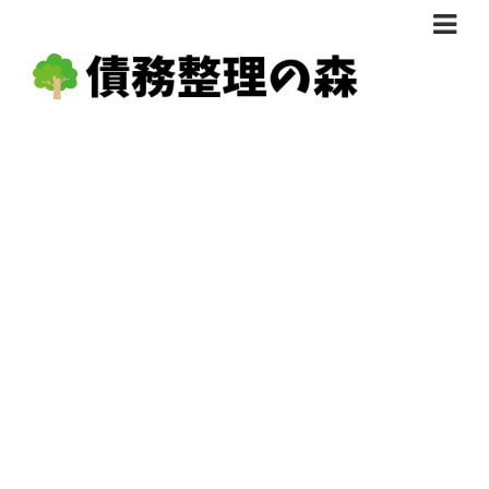
債務整理体験談
おすすめ
料金比較
任意整理料金比較
減額相談
自己破産・個人再生料金比較
専門家の選び方
過払い金料金比較
料金で選ぶ
運営会社情報
分割・後払い可で選ぶ
法律事務所の方へ
着手金無料で選ぶ
匿名借金相談
女性専門で選ぶ
24時間年中無休で選ぶ