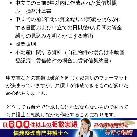
申立ての日前3年以内に作成された貸借対照
表、損益計算書
申立ての前1年間の資金繰りの実績を明らかに
する書面および申立ての日以後6カ月間の資金
繰りの見込みを明らかにする書面
就業規則
不動産に関する資料（自社物件の場合は不動産
登記簿、賃借物件の場合は賃貸借契約書）
申立書などの書類は破産と同じく裁判所のフォーマット
が決まっていますが、弁護士が作成できるものが多いた
め心配ありません。
どうしても自分で作成しなければならないものであって
も弁護士と相談しながら作成することになります。
③再生手続の申立て・監督委員選任