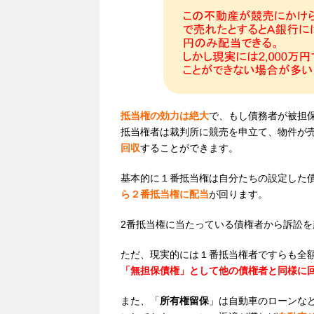
抵当権の効力は絶大
で、もし債務者が被担
抵当権者は裁判所に競売を申立て、物件が
回収
することができます。
基本的に１番抵当権は自分たちの設定した
ら２番抵当権に配当
が回ります。
2番抵当権に当たっている債権者から訴訟
ただ、現実的には１番抵当権者ですらも全
「無担保債権」として他の債権者と同様に
また、「
所有権留保
」は自動車のローンな