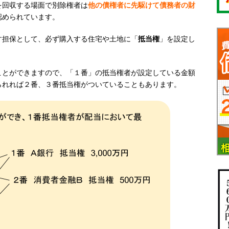
を回収する場面で別除権者は
他の債権者に先駆けて債務者の財
認められています。
す担保として、必ず購入する住宅や土地に「
抵当権
」を設定し
ことができますので、「１番」の抵当権者が設定している金額
られれば２番、３番抵当権がついていることもあります。