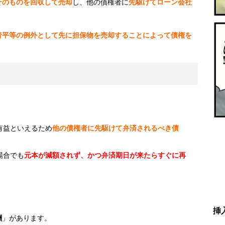
そのものを回収して売却
し、他の債権者に
先駆けてローン会社
者平等の例外として先に担保物を売却することによって債権を
有益といえるため
他の債権者に先駆けて弁済されるべき債
場合でも
元本が減額されず、かつ弁済期日が来たらすぐに再
挿
酬
」があります。