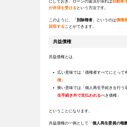
にしておき、ローンの返済が滞れば
自動車
が弁済を受ける
という方法です。
このように、「
別除権者
」というのは
債権
回収する
ことができます。
共益債権
共益債権とは、
広い意味では
「債権者すべてにとって
権
」
狭い意味では
「個人再生手続きを行う
生手続き外で支払われる
べき債権」
ということになります。
共益債権の一例として「
個人再生委員の報