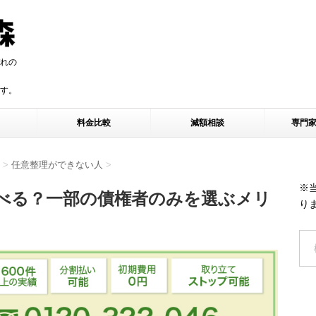
れの
す。
す。
料金比較
減額相談
専門
>
任意整理ができない人
>
※
べる？一部の債権者のみを選ぶメリ
り