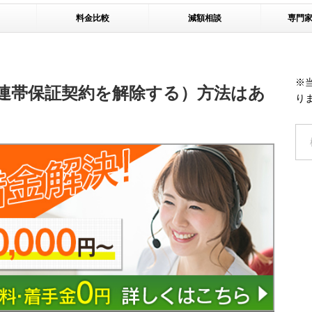
料金比較
減額相談
専門
※
連帯保証契約を解除する）方法はあ
り