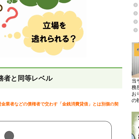
務者と同等レベル
当
務
お
の
貸金業者などの債権者で交わす「金銭消費貸借」とは別個の契