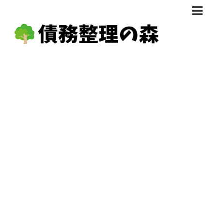
債務整理体験談
おすすめ
料金比較
任意整理料金比較
減額相談
自己破産・個人再生料金比較
専門家の選び方
過払い金料金比較
料金で選ぶ
運営会社情報
分割・後払い可で選ぶ
法律事務所の方へ
着手金無料で選ぶ
匿名借金相談
女性専門で選ぶ
24時間年中無休で選ぶ