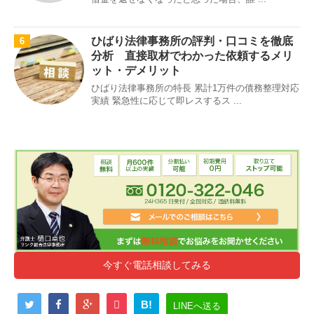
ひばり法律事務所の評判・口コミを徹底
6
分析 直接取材でわかった依頼するメリ
ット・デメリット
ひばり法律事務所の特長 累計1万件の債務整理対応
実績 緊急性に応じて即レスするス ...
今すぐ電話相談してみる
B!
LINEへ送る