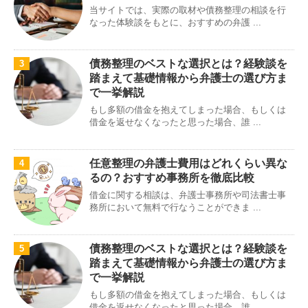
当サイトでは、実際の取材や債務整理の相談を行
なった体験談をもとに、おすすめの弁護 ...
債務整理のベストな選択とは？経験談を
3
踏まえて基礎情報から弁護士の選び方ま
で一挙解説
もし多額の借金を抱えてしまった場合、もしくは
借金を返せなくなったと思った場合、誰 ...
任意整理の弁護士費用はどれくらい異な
4
るの？おすすめ事務所を徹底比較
借金に関する相談は、弁護士事務所や司法書士事
務所において無料で行なうことができま ...
債務整理のベストな選択とは？経験談を
5
踏まえて基礎情報から弁護士の選び方ま
で一挙解説
もし多額の借金を抱えてしまった場合、もしくは
借金を返せなくなったと思った場合、誰 ...