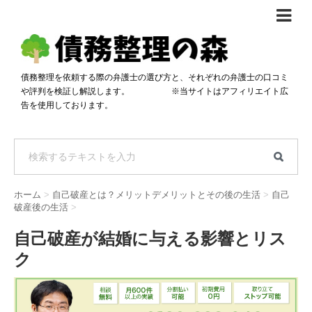
債務整理体験談
おすすめ
債務整理を依頼する際の弁護士の選び方と、それぞれの弁護士の口コミ
や評判を検証し解説します。 ※当サイトはアフィリエイト広
料金比較
告を使用しております。
任意整理料金比較
減額相談
自己破産・個人再生料金比較
専門家の選び方
過払い金料金比較
料金で選ぶ
運営会社情報
ホーム
>
自己破産とは？メリットデメリットとその後の生活
>
自己
分割・後払い可で選ぶ
法律事務所の方へ
破産後の生活
>
着手金無料で選ぶ
匿名借金相談
自己破産が結婚に与える影響とリス
ク
女性専門で選ぶ
24時間年中無休で選ぶ