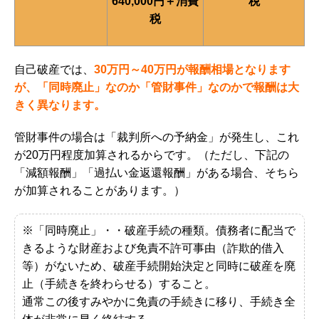
640,000円＋消費
税
税
自己破産では、
30万円～40万円が報酬相場となります
が、「同時廃止」なのか「管財事件」なのかで報酬は大
きく異なります。
管財事件の場合は
「裁判所への予納金」が発生し、これ
が20万円程度
加算されるからです。
（ただし、下記の
「減額報酬」「過払い金返還報酬」がある場合、そちら
が加算されることがあります。）
※「同時廃止」・・
破産手続の種類。債務者に配当で
きるような財産および免責不許可事由（詐欺的借入
等）がないため、破産手続開始決定と同時に破産を廃
止（手続きを終わらせる）すること。
通常この後すみやかに免責の手続きに移り、手続き全