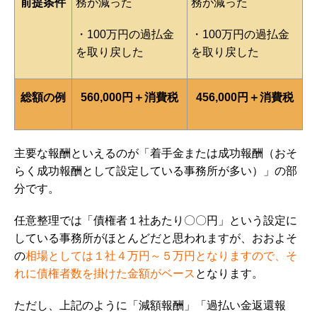
前提条件
務が減った
務が減った
・100万円の過払金
・100万円の過払金
を取り戻した
を取り戻した
総額の例
560,000円＋消費税
456,000円＋消費税
主要な報酬といえるのが「着手金または成功報酬（おそ
らく成功報酬として設定している事務所が多い）」の部
分です。
任意整理では「債権者１社あたり〇〇円」という設定に
している事務所がほとんどだと思われますが、おおよそ
の
相場としては
１社４万円～５万円となりますので、そ
れに債権者数を掛けた金額
がベース
となります。
ただし、上記のように「減額報酬」「過払い金返還報