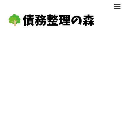
債務整理体験談
おすすめ
料金比較
任意整理料金比較
減額相談
自己破産・個人再生料金比較
専門家の選び方
過払い金料金比較
料金で選ぶ
運営会社情報
分割・後払い可で選ぶ
法律事務所の方へ
着手金無料で選ぶ
匿名借金相談
女性専門で選ぶ
24時間年中無休で選ぶ