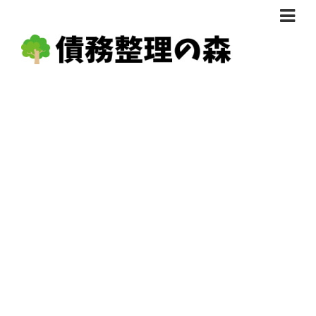
債務整理体験談
おすすめ
料金比較
任意整理料金比較
減額相談
自己破産・個人再生料金比較
専門家の選び方
過払い金料金比較
料金で選ぶ
運営会社情報
分割・後払い可で選ぶ
法律事務所の方へ
着手金無料で選ぶ
匿名借金相談
女性専門で選ぶ
24時間年中無休で選ぶ