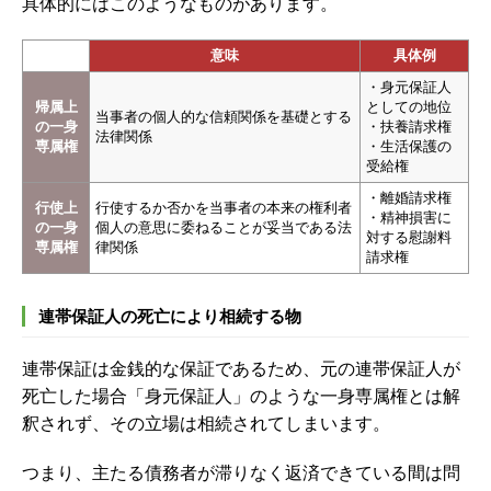
具体的にはこのようなものがあります。
意味
具体例
・身元保証人
帰属上
としての地位
当事者の個人的な信頼関係を基礎とする
の一身
・扶養請求権
法律関係
専属権
・生活保護の
受給権
・離婚請求権
行使上
行使するか否かを当事者の本来の権利者
・精神損害に
の一身
個人の意思に委ねることが妥当である法
対する慰謝料
専属権
律関係
請求権
連帯保証人の死亡により相続する物
連帯保証は金銭的な保証であるため、元の連帯保証人が
死亡した場合「身元保証人」のような一身専属権とは解
釈されず、その立場は相続されてしまいます。
つまり、主たる債務者が滞りなく返済できている間は問