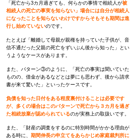
「死亡から3カ月過ぎても、何らかの事情で相続人が
被
相続人の死亡の事実を知らない」場合には自分が相続人
になったことを知らないわけですからそもそも期間は進
行し始めていない
のです。
たとえば「離婚して母親が親権を持っていた子供が、音
信不通だった父親の死亡をずいぶん後から知った」とい
うようなケースがあります。
また、パターン③のように、「死亡の事実は聞いていた
ものの、借金があるなどとは夢にも思わず、後から請求
書が来て驚いた」といったケースです。
負債を知った日付をある程度裏付けることは必要です
が、
多くの場合はこのパターンで死亡から３カ月を過ぎ
た相続放棄が認められている
のが実務上の取扱いです。
また、「財産の調査をするのに特別時間がかかる理由が
ある時に、
期間伸長の申立てをあらかじめ家庭裁判所に